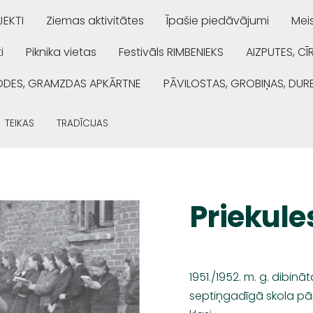
EKTI
Ziemas aktivitātes
Īpašie piedāvājumi
Mei
i
Piknika vietas
Festivāls RIMBENIEKS
AIZPUTES, CĪ
ŅODES, GRAMZDAS APKĀRTNE
PĀVILOSTAS, GROBIŅAS, DUR
TEIKAS
TRADĪCIJAS
Priekule
1951./1952. m. g. dibinā
septiņgadīgā skola pār