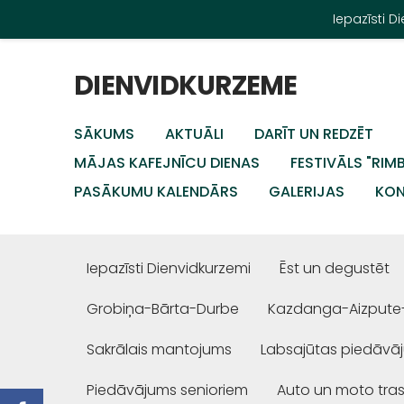
Iepazīsti 
DIENVIDKURZEME
SĀKUMS
AKTUĀLI
DARĪT UN REDZĒT
MĀJAS KAFEJNĪCU DIENAS
FESTIVĀLS "RIM
PASĀKUMU KALENDĀRS
GALERIJAS
KON
Iepazīsti Dienvidkurzemi
Ēst un degustēt
Grobiņa-Bārta-Durbe
Kazdanga-Aizpute
Sakrālais mantojums
Labsajūtas piedāvā
Piedāvājums senioriem
Auto un moto tra