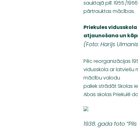
sauktajā pilī. 1955./195
pārtrauktas mācības.
Priekules vidusskola
atjaunošana un kāpņ
(Foto: Harijs Ulmani
Pēc reorganizācijas 195
vidusskola ar latviešu 
mācību valodu
paliek strādāt Skolas i
Abas skolas Priekulē d
1938. gada foto “Pil