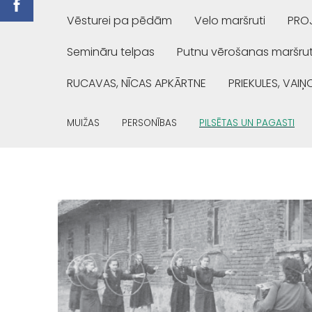
Vēsturei pa pēdām
Velo maršruti
PROJ
Semināru telpas
Putnu vērošanas maršrut
RUCAVAS, NĪCAS APKĀRTNE
PRIEKULES, VAI
MUIŽAS
PERSONĪBAS
PILSĒTAS UN PAGASTI