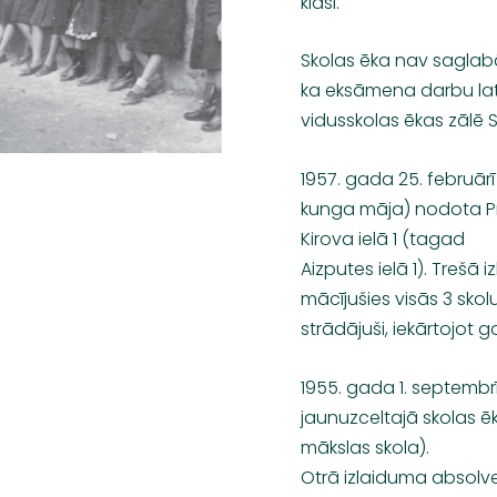
klasi.
Skolas ēka nav saglabā
ka eksāmena darbu latv
vidusskolas ēkas zālē S
1957. gada 25. februārī
kunga māja) nodota Pr
Kirova ielā 1 (tagad
Aizputes ielā 1). Trešā 
mācījušies visās 3 skolu
strādājuši, iekārtojot g
1955. gada 1. septembr
jaunuzceltajā skolas ēk
mākslas skola).
Otrā izlaiduma absolven