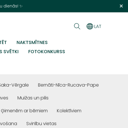
×
u dienās! ✨
LAT
TĒT
NAKTSMĪTNES
S SVĒTKI
FOTOKONKURSS
Saka-Vērgale
Bernāti-Nīca-Rucava-Pape
uves
Muižas un pilis
Ģimenēm ar bērniem
Kolektīviem
ivošana
Svinību vietas