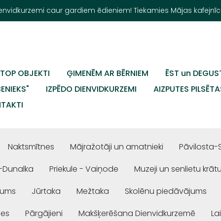
Dienvidkurzemi caur gardiem ēdieniem! Tiekamies Mājas kafejnīc
TOP OBJEKTI
ĢIMENĒM AR BĒRNIEM
ĒST un DEGUS
BENIEKS"
IZPĒDO DIENVIDKURZEMI
AIZPUTES PILSĒTA
TAKTI
Naktsmītnes
Mājražotāji un amatnieki
Pāvilosta-
-Dunalka
Priekule - Vaiņode
Muzeji un senlietu krāt
jums
Jūrtaka
Mežtaka
Skolēnu piedāvājums
ses
Pārgājieni
Makšķerēšana Dienvidkurzemē
La