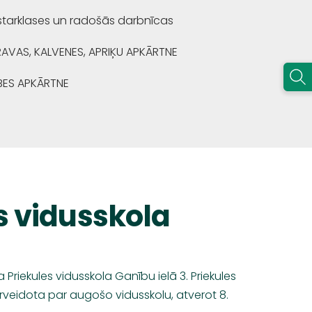
starklases un radošās darbnīcas
RAVAS, KALVENES, APRIĶU APKĀRTNE
BES APKĀRTNE
s vidusskola
ta Priekules vidusskola Ganību ielā 3. Priekules
veidota par augošo vidusskolu, atverot 8.