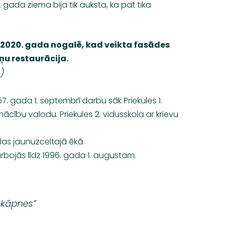
6. gada ziema bija tik auksta, ka pat tika
 2020. gada nogalē, kad veikta fasādes
u restaurācija.
s)
7. gada 1. septembrī darbu sāk Priekules 1.
mācību valodu. Priekules 2. vidusskola ar krievu
elas jaunuzceltajā ēkā.
arbojās līdz 1996. gada 1. augustam.
s kāpnes”