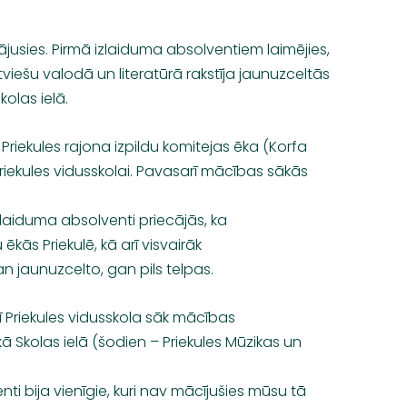
jusies. Pirmā izlaiduma absolventiem laimējies,
iešu valodā un literatūrā rakstīja jaunuzceltās
kolas ielā.
 Priekules rajona izpildu komitejas ēka (Korfa
iekules vidusskolai. Pavasarī mācības sākās
izlaiduma absolventi priecājās, ka
 ēkās Priekulē, kā arī visvairāk
an jaunuzcelto, gan pils telpas.
ī Priekules vidusskola sāk mācības
ā Skolas ielā (šodien – Priekules Mūzikas un
ti bija vienīgie, kuri nav mācījušies mūsu tā