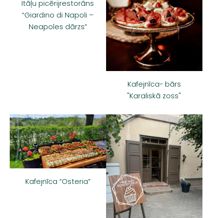
Itāļu picērijrestorāns
“Giardino di Napoli –
Neapoles dārzs”
Kafejnīca- bārs
"Karaliskā zoss"
Kafejnīca “Osteria”