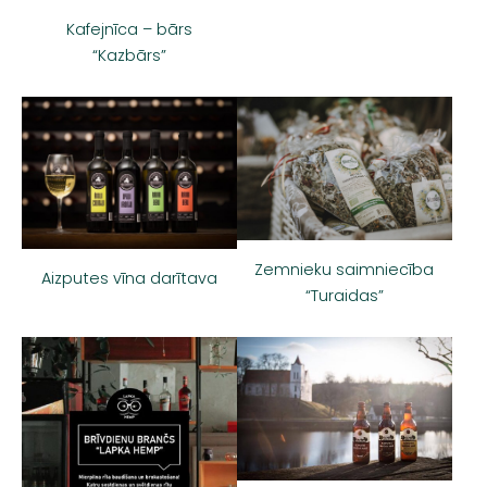
Kafejnīca – bārs
“Kazbārs”
Zemnieku saimniecība
Aizputes vīna darītava
“Turaidas”