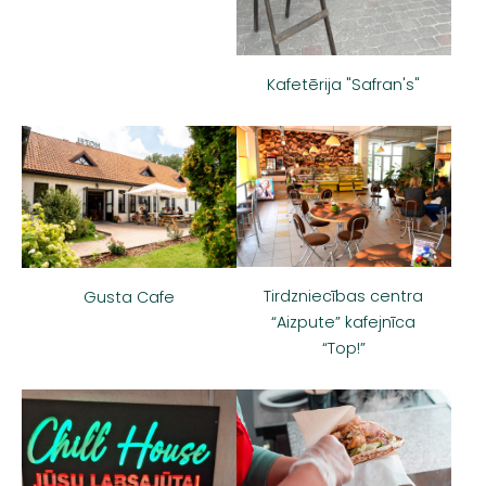
Kafetērija "Safran's"
Tirdzniecības centra
Gusta Cafe
“Aizpute” kafejnīca
“Top!”