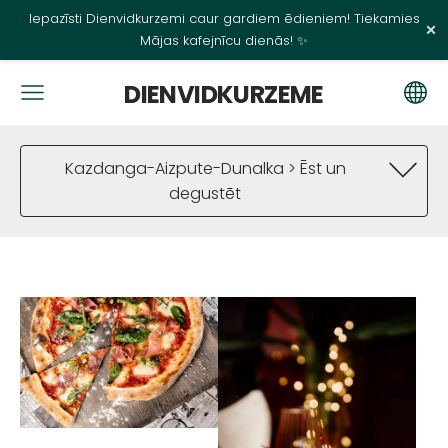
Iepazīsti Dienvidkurzemi caur gardiem ēdieniem! Tiekamies
×
Mājas kafejnīcu dienās! ✨
DIENVIDKURZEME
Kazdanga-Aizpute-Dunalka > Ēst un
degustēt