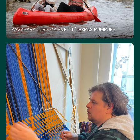
PAVASARA TŪRISMA SVĒTKI "TEBRAS PUMPURS"