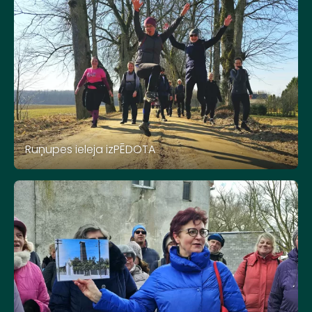
Ruņupes ieleja izPĒDOTA