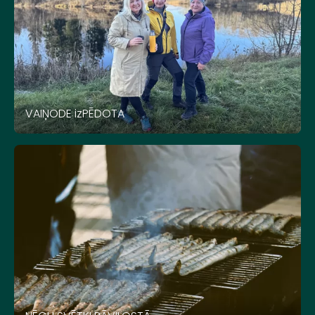
VAIŅODE izPĒDOTA