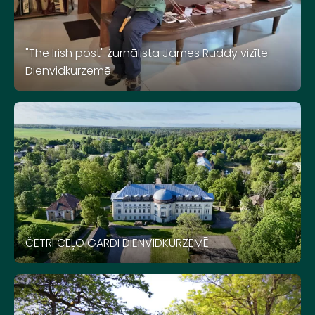
"The Irish post" žurnālista James Ruddy vizīte
Dienvidkurzemē
ČETRI CEĻO GARDI DIENVIDKURZEMĒ