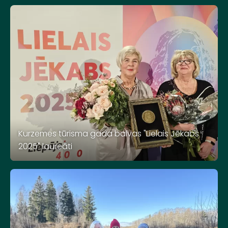
Kurzemes tūrisma gada balvas "Lielais Jēkabs
2025" laureāti