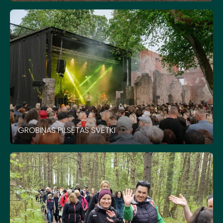
GROBIŅAS PILSĒTAS SVĒTKI