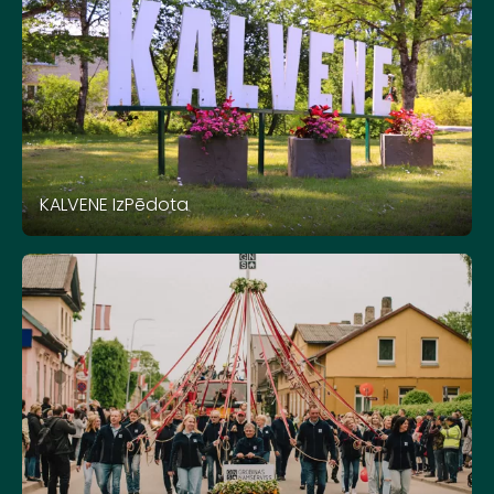
KALVENE IzPēdota