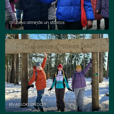
Grobiņa atmiņās un stāstos
RĪVAS LOKI izPĒDOTI