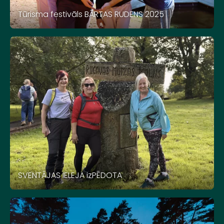
Tūrisma festivāls BĀRTAS RUDENS 2025
SVENTĀJAS IELEJA izPĒDOTA