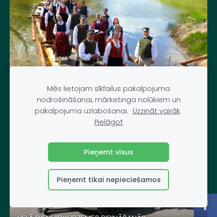
BĀRTAS PLOSTNIEKU SVĒTKI
Mēs lietojam sīkfailus pakalpojuma
nodrošināšanai, mārketinga nolūkiem un
pakalpojuma uzlabošanai.
Uzzināt vairāk
Pielāgot
Pieņemt visus
Pieņemt tikai nepieciešamos