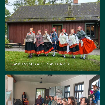
LEJASKURZEMES ATVĒRTĀS DURVES