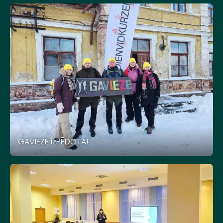
GAVIEZE izPĒDOTA!