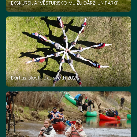
EKSKURSIJA "VĒSTURISKO MUIŽU DĀRZI UN PARKI"
Bārtas plostnieku svētki 2026