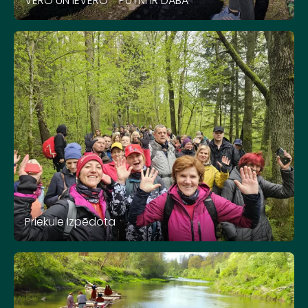
VĒRO UN IEVĒRO - PUTNI IR DABĀ
Priekule Izpēdota