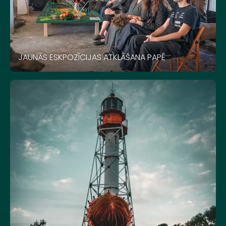
JAUNĀS ESKPOZĪCIJAS ATKLĀŠANA PAPĒ