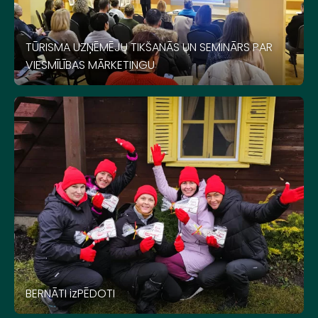
TŪRISMA UZŅĒMĒJU TIKŠANĀS UN SEMINĀRS PAR
VIESMĪLĪBAS MĀRKETINGU
BERNĀTI izPĒDOTI