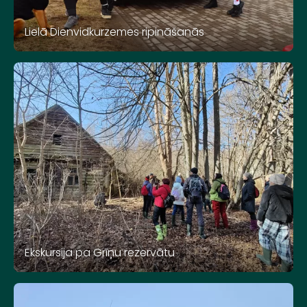
Lielā Dienvidkurzemes ripināšanās
Ekskursija pa Grīņu rezervātu