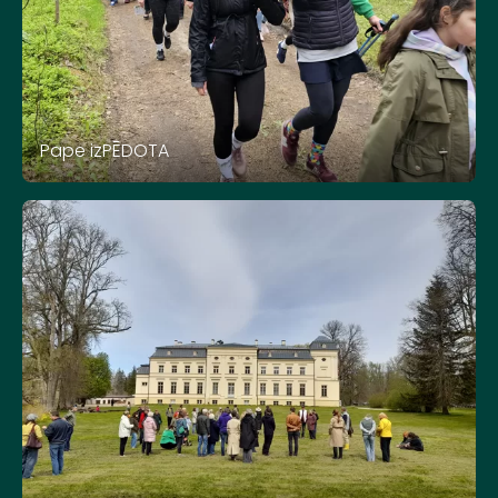
Pape izPĒDOTA