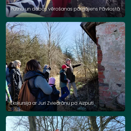
Putnu un dabas vērošanas pārgājiens Pāvilostā
Ekskursija ar Juri Zviedrānu pa Aizputi