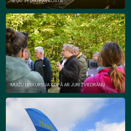
NĒĢU SVĒTKI PĀVILOSTĀ
MUIŽU EKSKURSIJA KOPĀ AR JURI ZVIEDRĀNU