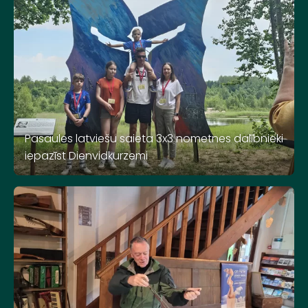
Pasaules latviešu saieta 3x3 nometnes dalībnieki
iepazīst Dienvidkurzemi