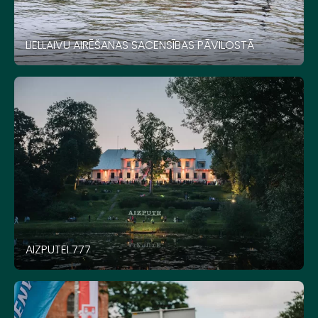
LIELLAIVU AIRĒŠANAS SACENSĪBAS PĀVILOSTĀ
AIZPUTEI 777