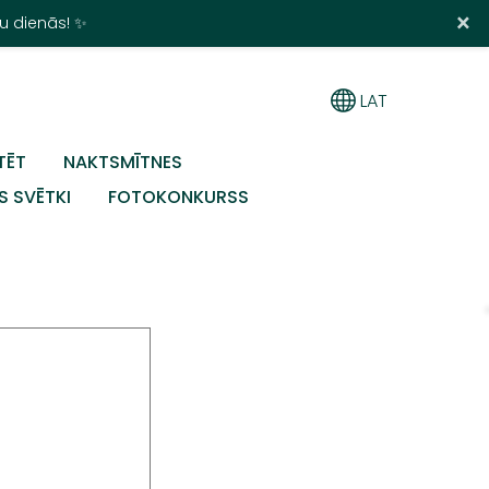
×
u dienās! ✨
LAT
TĒT
NAKTSMĪTNES
S SVĒTKI
FOTOKONKURSS