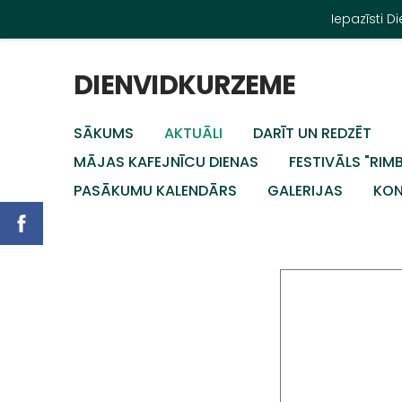
Iepazīsti 
DIENVIDKURZEME
SĀKUMS
AKTUĀLI
DARĪT UN REDZĒT
MĀJAS KAFEJNĪCU DIENAS
FESTIVĀLS "RIM
PASĀKUMU KALENDĀRS
GALERIJAS
KON