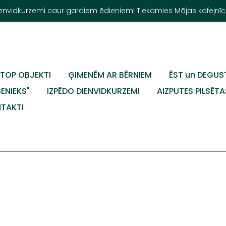
Dienvidkurzemi caur gardiem ēdieniem! Tiekamies Mājas kafejnīc
TOP OBJEKTI
ĢIMENĒM AR BĒRNIEM
ĒST un DEGUS
BENIEKS"
IZPĒDO DIENVIDKURZEMI
AIZPUTES PILSĒTA
TAKTI