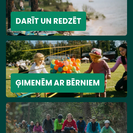
DARĪT UN REDZĒT
ĢIMENĒM AR BĒRNIEM