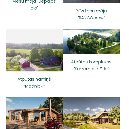
Viesu māja "Liepājas
ielā"
Brīvdienu māja
"RANČOcrew"
Atpūtas komplekss
"Kurzemes pērle"
Atpūtas namiņš
“Mednieki”