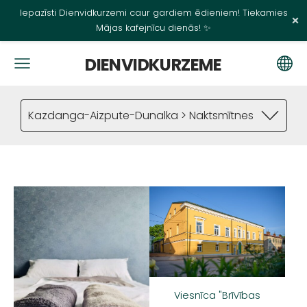
Iepazīsti Dienvidkurzemi caur gardiem ēdieniem! Tiekamies
×
Mājas kafejnīcu dienās! ✨
DIENVIDKURZEME
Kazdanga-Aizpute-Dunalka > Naktsmītnes
Viesnīca "Brīvības