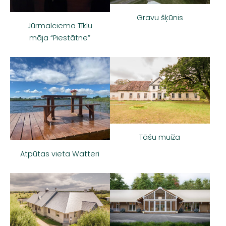
Gravu šķūnis
Jūrmalciema Tīklu
māja “Piestātne”
Tāšu muiža
Atpūtas vieta Watteri