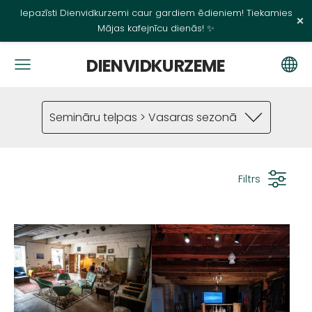
Iepazīsti Dienvidkurzemi caur gardiem ēdieniem! Tiekamies
×
Mājas kafejnīcu dienās! ✨
DIENVIDKURZEME
Semināru telpas > Vasaras sezonā
Filtrs