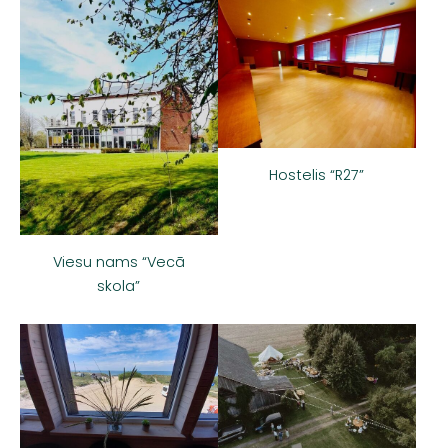
Hostelis “R27”
Viesu nams “Vecā
skola”