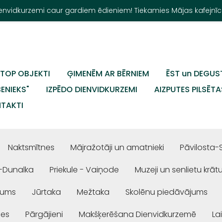
Dienvidkurzemi caur gardiem ēdieniem! Tiekamies Mājas kafejnīc
TOP OBJEKTI
ĢIMENĒM AR BĒRNIEM
ĒST un DEGUS
BENIEKS"
IZPĒDO DIENVIDKURZEMI
AIZPUTES PILSĒTA
TAKTI
Naktsmītnes
Mājražotāji un amatnieki
Pāvilosta-
-Dunalka
Priekule - Vaiņode
Muzeji un senlietu krāt
jums
Jūrtaka
Mežtaka
Skolēnu piedāvājums
ses
Pārgājieni
Makšķerēšana Dienvidkurzemē
La