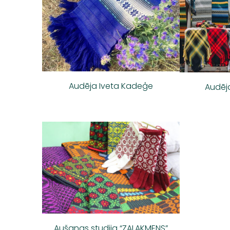
Audēja Iveta Kadeģe
Audēja
Aušanas studija “ZAĻAKMENS”