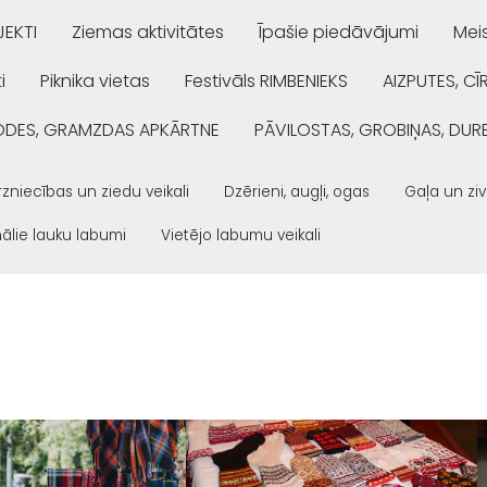
EKTI
Ziemas aktivitātes
Īpašie piedāvājumi
Mei
i
Piknika vietas
Festivāls RIMBENIEKS
AIZPUTES, CĪ
ŅODES, GRAMZDAS APKĀRTNE
PĀVILOSTAS, GROBIŅAS, DUR
zniecības un ziedu veikali
Dzērieni, augļi, ogas
Gaļa un ziv
ālie lauku labumi
Vietējo labumu veikali