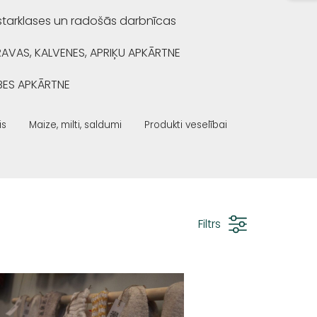
starklases un radošās darbnīcas
RAVAS, KALVENES, APRIĶU APKĀRTNE
BES APKĀRTNE
is
Maize, milti, saldumi
Produkti veselībai
Filtrs