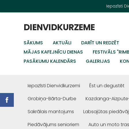
Iepazīsti 
DIENVIDKURZEME
SĀKUMS
AKTUĀLI
DARĪT UN REDZĒT
MĀJAS KAFEJNĪCU DIENAS
FESTIVĀLS "RIM
PASĀKUMU KALENDĀRS
GALERIJAS
KON
Iepazīsti Dienvidkurzemi
Ēst un degustēt
Grobiņa-Bārta-Durbe
Kazdanga-Aizpute
Sakrālais mantojums
Labsajūtas piedāvā
Piedāvājums senioriem
Auto un moto tra