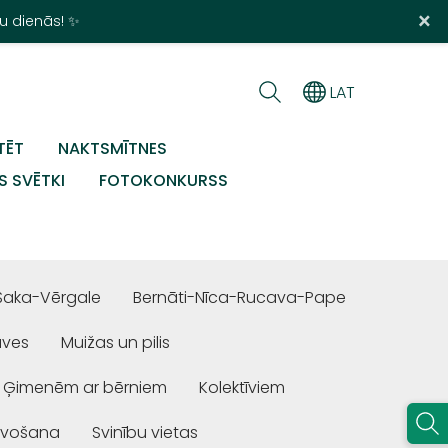
×
u dienās! ✨
LAT
TĒT
NAKTSMĪTNES
S SVĒTKI
FOTOKONKURSS
Saka-Vērgale
Bernāti-Nīca-Rucava-Pape
uves
Muižas un pilis
Ģimenēm ar bērniem
Kolektīviem
ivošana
Svinību vietas