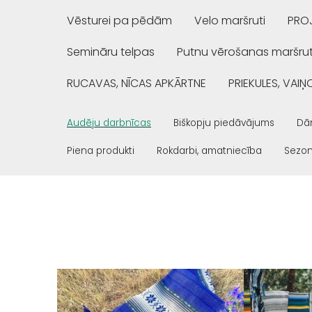
Vēsturei pa pēdām
Velo maršruti
PROJ
Semināru telpas
Putnu vērošanas maršrut
RUCAVAS, NĪCAS APKĀRTNE
PRIEKULES, VAI
Audēju darbnīcas
Biškopju piedāvājums
Dār
Piena produkti
Rokdarbi, amatniecība
Sezon