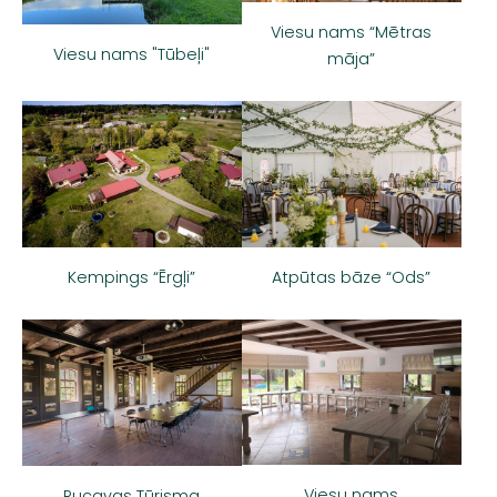
Viesu nams “Mētras
Viesu nams "Tūbeļi"
māja”
Kempings “Ērgļi”
Atpūtas bāze “Ods”
Viesu nams
Rucavas Tūrisma