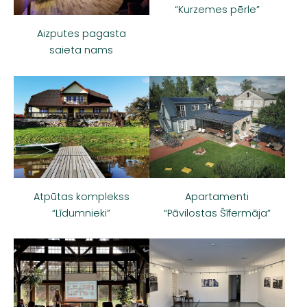
“Kurzemes pērle”
Aizputes pagasta
saieta nams
Atpūtas komplekss
Apartamenti
“Līdumnieki”
“Pāvilostas Šīfermāja”