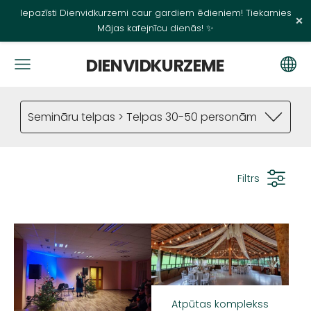
Iepazīsti Dienvidkurzemi caur gardiem ēdieniem! Tiekamies
×
Mājas kafejnīcu dienās! ✨
DIENVIDKURZEME
Semināru telpas > Telpas 30-50 personām
Filtrs
Atpūtas komplekss