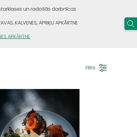
starklases un radošās darbnīcas
RAVAS, KALVENES, APRIĶU APKĀRTNE
BES APKĀRTNE
Filtrs