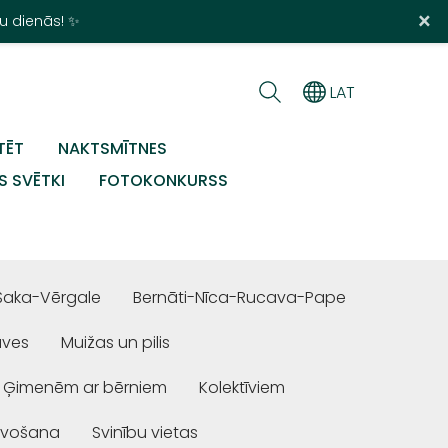
×
u dienās! ✨
LAT
TĒT
NAKTSMĪTNES
S SVĒTKI
FOTOKONKURSS
Saka-Vērgale
Bernāti-Nīca-Rucava-Pape
uves
Muižas un pilis
Ģimenēm ar bērniem
Kolektīviem
ivošana
Svinību vietas