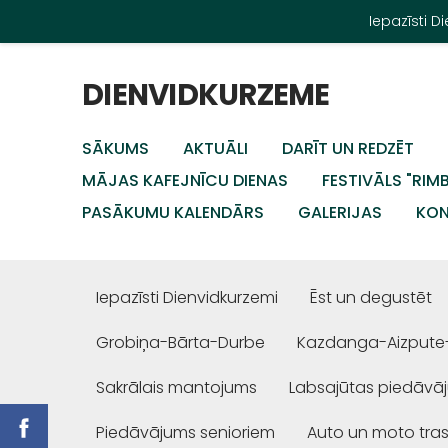
Iepazīsti 
DIENVIDKURZEME
SĀKUMS
AKTUĀLI
DARĪT UN REDZĒT
MĀJAS KAFEJNĪCU DIENAS
FESTIVĀLS "RIM
PASĀKUMU KALENDĀRS
GALERIJAS
KON
Iepazīsti Dienvidkurzemi
Ēst un degustēt
Grobiņa-Bārta-Durbe
Kazdanga-Aizpute
Sakrālais mantojums
Labsajūtas piedāvā
Piedāvājums senioriem
Auto un moto tra