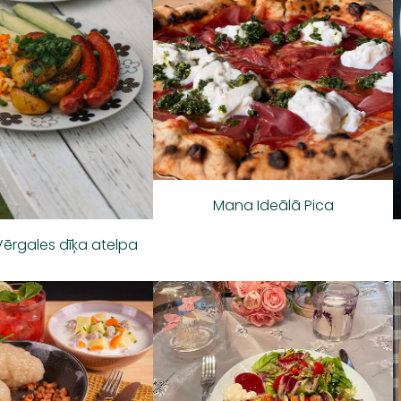
Mana Ideālā Pica
ērgales dīķa atelpa