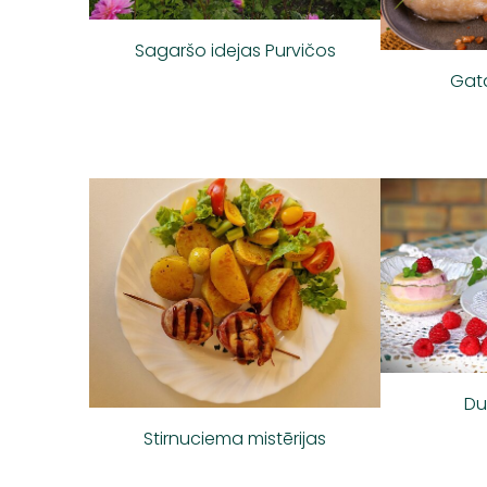
Sagaršo idejas Purvičos
Gat
Du
Stirnuciema mistērijas