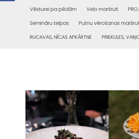
Vēsturei pa pēdām
Velo maršruti
PROJ
Semināru telpas
Putnu vērošanas maršrut
RUCAVAS, NĪCAS APKĀRTNE
PRIEKULES, VAI