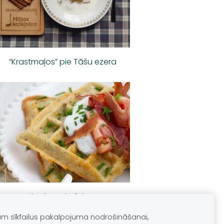
“Krastmaļos” pie Tāšu ezera
Sīļu dārza kafejnīca
am sīkfailus pakalpojuma nodrošināšanai,