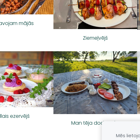
avojam mājās
Ziemeļvējš
llais ezervējš
Man tēja dod spēku
Mēs lietoj