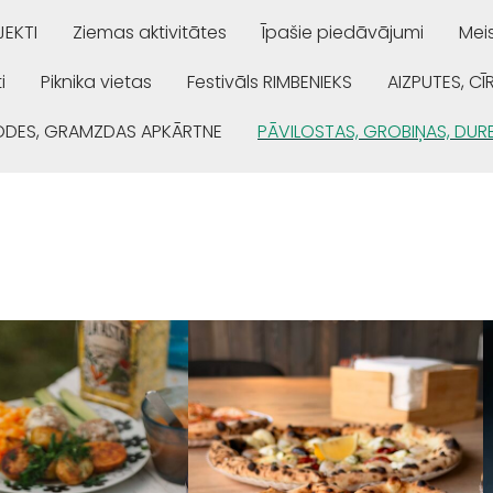
EKTI
Ziemas aktivitātes
Īpašie piedāvājumi
Mei
i
Piknika vietas
Festivāls RIMBENIEKS
AIZPUTES, CĪ
ŅODES, GRAMZDAS APKĀRTNE
PĀVILOSTAS, GROBIŅAS, DUR