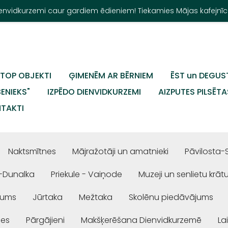
Dienvidkurzemi caur gardiem ēdieniem! Tiekamies Mājas kafejnīc
TOP OBJEKTI
ĢIMENĒM AR BĒRNIEM
ĒST un DEGUS
BENIEKS"
IZPĒDO DIENVIDKURZEMI
AIZPUTES PILSĒTA
TAKTI
Naktsmītnes
Mājražotāji un amatnieki
Pāvilosta-
-Dunalka
Priekule - Vaiņode
Muzeji un senlietu krāt
jums
Jūrtaka
Mežtaka
Skolēnu piedāvājums
ses
Pārgājieni
Makšķerēšana Dienvidkurzemē
La