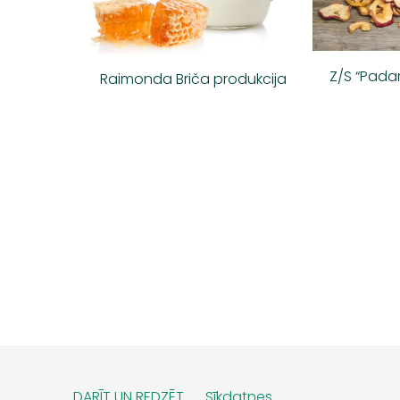
Z/S “Pada
Raimonda Briča produkcija
DARĪT UN REDZĒT
Sīkdatnes