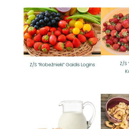
Z/S 
Z/S “Robežnieki” Gaidis Logins
K