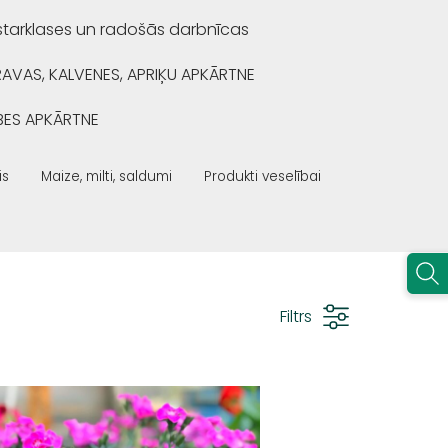
starklases un radošās darbnīcas
RAVAS, KALVENES, APRIĶU APKĀRTNE
BES APKĀRTNE
is
Maize, milti, saldumi
Produkti veselībai
Filtrs