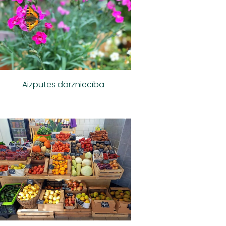
Aizputes dārzniecība