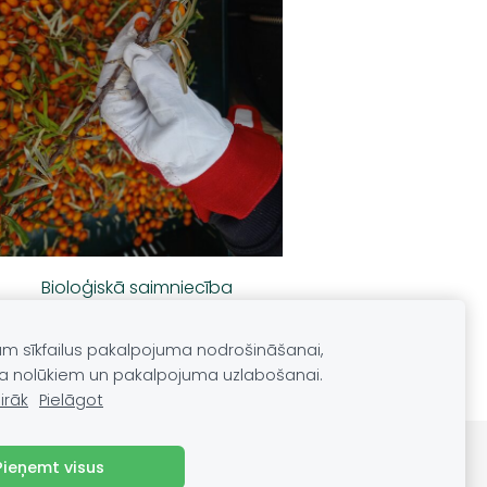
Bioloģiskā saimniecība
“Strantes dārzi”
am sīkfailus pakalpojuma nodrošināšanai,
a nolūkiem un pakalpojuma uzlabošanai.
irāk
Pielāgot
Pieņemt visus