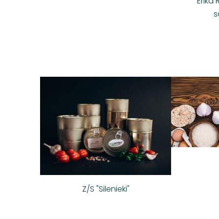
Ērika
s
Z/S "Silenieki"