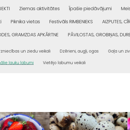
EKTI
Ziemas aktivitātes
Īpašie piedāvājumi
Mei
i
Piknika vietas
Festivāls RIMBENIEKS
AIZPUTES, CĪ
ŅODES, GRAMZDAS APKĀRTNE
PĀVILOSTAS, GROBIŅAS, DUR
zniecības un ziedu veikali
Dzērieni, augļi, ogas
Gaļa un ziv
ālie lauku labumi
Vietējo labumu veikali