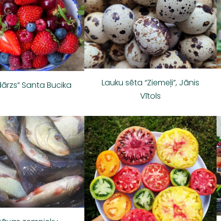
Lauku sēta “Ziemeļi”, Jānis
dārzs” Santa Bucika
Vītols