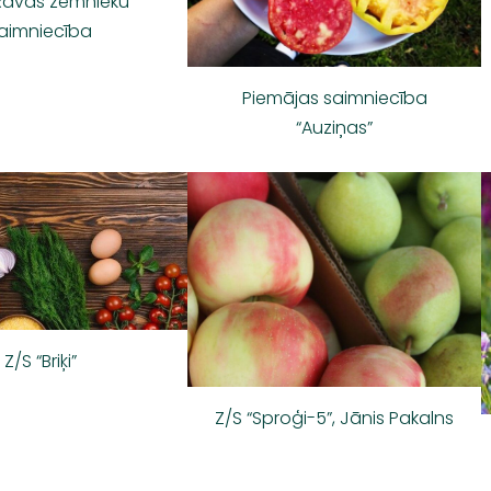
 Rāvas zemnieku
aimniecība
Piemājas saimniecība
“Auziņas”
Z/S “Briķi”
Z/S “Sproģi-5”, Jānis Pakalns