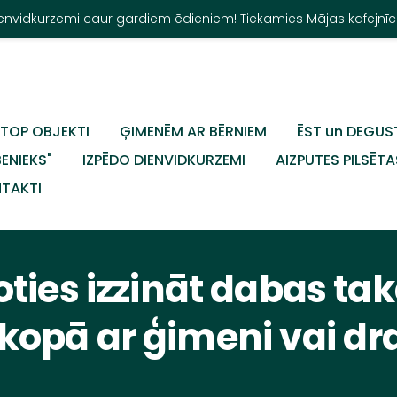
Dienvidkurzemi caur gardiem ēdieniem! Tiekamies Mājas kafejnīc
TOP OBJEKTI
ĢIMENĒM AR BĒRNIEM
ĒST un DEGUS
BENIEKS"
IZPĒDO DIENVIDKURZEMI
AIZPUTES PILSĒTA
TAKTI
ties izzināt dabas ta
 kopā ar ģimeni vai d