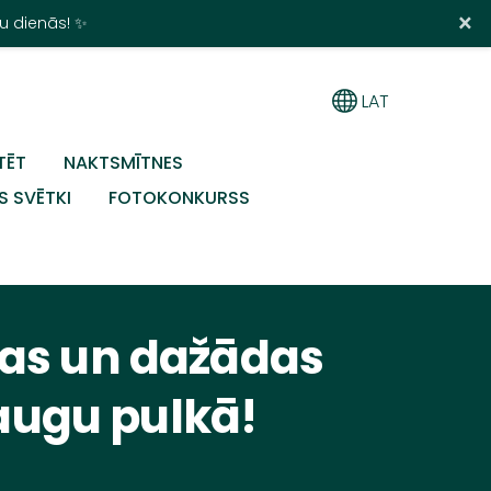
×
u dienās! ✨
LAT
TĒT
NAKTSMĪTNES
S SVĒTKI
FOTOKONKURSS
kas un dažādas
raugu pulkā!