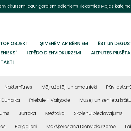
Dienvidkurzemi caur gardiem ēdieniem! Tiekamies Mājas kafejnīc
TOP OBJEKTI
ĢIMENĒM AR BĒRNIEM
ĒST un DEGUS
BENIEKS"
IZPĒDO DIENVIDKURZEMI
AIZPUTES PILSĒTA
TAKTI
Naktsmītnes
Mājražotāji un amatnieki
Pāvilosta-
-Dunalka
Priekule - Vaiņode
Muzeji un senlietu krāt
jums
Jūrtaka
Mežtaka
Skolēnu piedāvājums
ses
Pārgājieni
Makšķerēšana Dienvidkurzemē
La