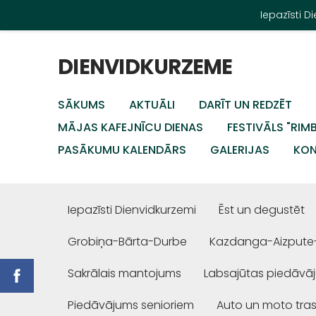
Iepazīsti 
DIENVIDKURZEME
SĀKUMS
AKTUĀLI
DARĪT UN REDZĒT
MĀJAS KAFEJNĪCU DIENAS
FESTIVĀLS "RIM
PASĀKUMU KALENDĀRS
GALERIJAS
KON
Iepazīsti Dienvidkurzemi
Ēst un degustēt
Grobiņa-Bārta-Durbe
Kazdanga-Aizpute
Sakrālais mantojums
Labsajūtas piedāvā
Piedāvājums senioriem
Auto un moto tra