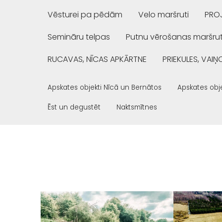
Vēsturei pa pēdām
Velo maršruti
PROJ
Semināru telpas
Putnu vērošanas maršrut
RUCAVAS, NĪCAS APKĀRTNE
PRIEKULES, VAI
Apskates objekti Nīcā un Bernātos
Apskates obj
Ēst un degustēt
Naktsmītnes