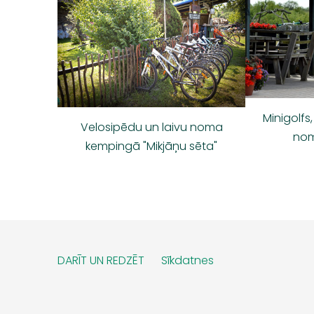
Minigolfs
Velosipēdu un laivu noma
nom
kempingā "Mikjāņu sēta"
DARĪT UN REDZĒT
Sīkdatnes