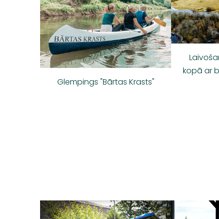
Laivoša
kopā ar b
Glempings "Bārtas Krasts"