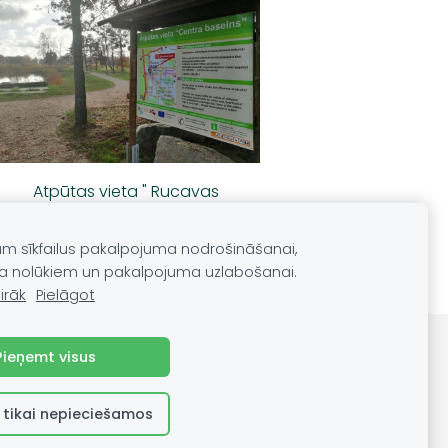
Atpūtas vieta " Rucavas
centra baseins"
am sīkfailus pakalpojuma nodrošināšanai,
a nolūkiem un pakalpojuma uzlabošanai.
irāk
Pielāgot
Pieņemt visus
 tikai nepieciešamos