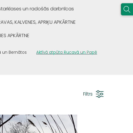
starklases un radošās darbnīcas
RAVAS, KALVENES, APRIĶU APKĀRTNE
BES APKĀRTNE
ā un Bernātos
Aktīvā atpūta Rucavā un Papē
Filtrs