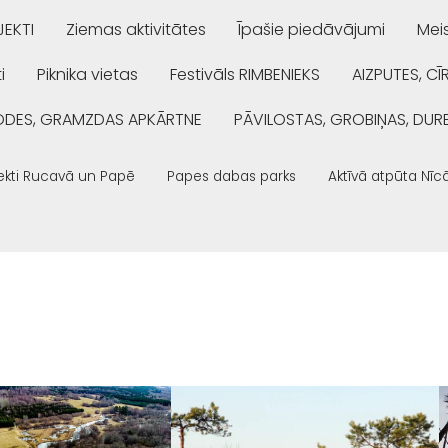
EKTI
Ziemas aktivitātes
Īpašie piedāvājumi
Mei
i
Piknika vietas
Festivāls RIMBENIEKS
AIZPUTES, CĪ
ŅODES, GRAMZDAS APKĀRTNE
PĀVILOSTAS, GROBIŅAS, DUR
ekti Rucavā un Papē
Papes dabas parks
Aktīvā atpūta Nīc