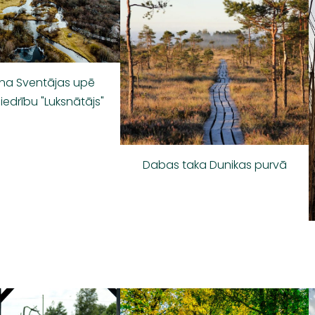
na Sventājas upē
iedrību "Luksnātājs"
Dabas taka Dunikas purvā