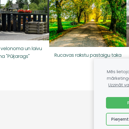
, velonoma un laivu
Rucavas rakstu pastaigu taka
a "Pūķarags"
Mēs lietoj
mārketing
Uzzināt va
Pieņemt