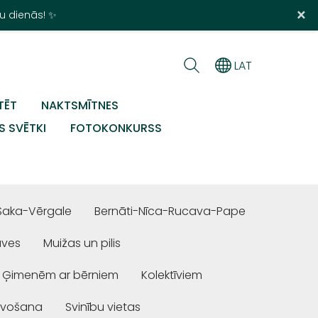
×
u dienās! ✨
LAT
TĒT
NAKTSMĪTNES
S SVĒTKI
FOTOKONKURSS
Saka-Vērgale
Bernāti-Nīca-Rucava-Pape
uves
Muižas un pilis
Ģimenēm ar bērniem
Kolektīviem
ivošana
Svinību vietas