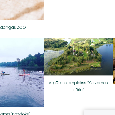
zdangas ZOO
Atpūtas komplekss “Kurzemes
pērle”
noma "Kazdoks"