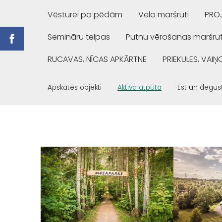
Vēsturei pa pēdām
Velo maršruti
PROJ
Semināru telpas
Putnu vērošanas maršrut
RUCAVAS, NĪCAS APKĀRTNE
PRIEKULES, VAI
Apskates objekti
Aktīvā atpūta
Ēst un degus