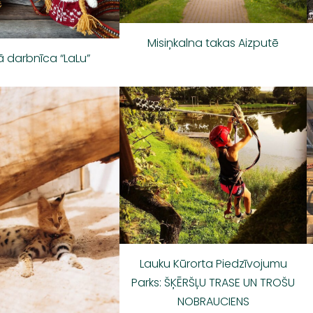
Misiņkalna takas Aizputē
 darbnīca “LaLu”
Lauku Kūrorta Piedzīvojumu
Parks: ŠĶĒRŠĻU TRASE UN TROŠU
NOBRAUCIENS