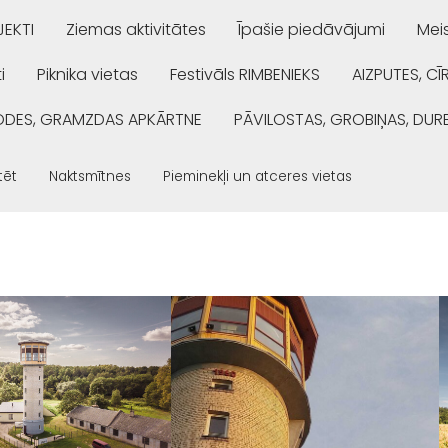
EKTI
Ziemas aktivitātes
Īpašie piedāvājumi
Mei
i
Piknika vietas
Festivāls RIMBENIEKS
AIZPUTES, CĪ
ŅODES, GRAMZDAS APKĀRTNE
PĀVILOSTAS, GROBIŅAS, DUR
tēt
Naktsmītnes
Pieminekļi un atceres vietas