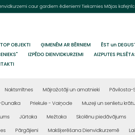
Dienvidkurzemi caur gardiem ēdieniem! Tiekamies Mājas kafejnīc
TOP OBJEKTI
ĢIMENĒM AR BĒRNIEM
ĒST un DEGUS
BENIEKS"
IZPĒDO DIENVIDKURZEMI
AIZPUTES PILSĒTA
TAKTI
Naktsmītnes
Mājražotāji un amatnieki
Pāvilosta-
-Dunalka
Priekule - Vaiņode
Muzeji un senlietu krāt
jums
Jūrtaka
Mežtaka
Skolēnu piedāvājums
ses
Pārgājieni
Makšķerēšana Dienvidkurzemē
La