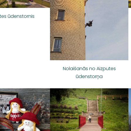
tes ūdenstornis
Nolaišanās no Aizputes
ūdenstorņa