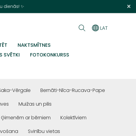
×
u dienās! ✨
LAT
TĒT
NAKTSMĪTNES
S SVĒTKI
FOTOKONKURSS
Saka-Vērgale
Bernāti-Nīca-Rucava-Pape
uves
Muižas un pilis
Ģimenēm ar bērniem
Kolektīviem
ivošana
Svinību vietas