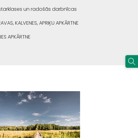
starklases un radošās darbnīcas
RAVAS, KALVENES, APRIĶU APKĀRTNE
BES APKĀRTNE