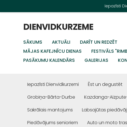
Iepazīsti 
DIENVIDKURZEME
SĀKUMS
AKTUĀLI
DARĪT UN REDZĒT
MĀJAS KAFEJNĪCU DIENAS
FESTIVĀLS "RIM
PASĀKUMU KALENDĀRS
GALERIJAS
KON
Iepazīsti Dienvidkurzemi
Ēst un degustēt
Grobiņa-Bārta-Durbe
Kazdanga-Aizpute
Sakrālais mantojums
Labsajūtas piedāvā
Piedāvājums senioriem
Auto un moto tra