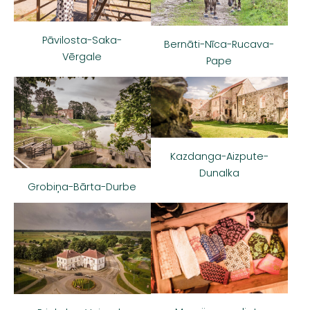
Pāvilosta-Saka-
Bernāti-Nīca-Rucava-
Vērgale
Pape
Kazdanga-Aizpute-
Dunalka
Grobiņa-Bārta-Durbe