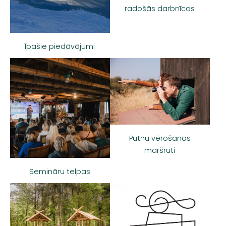
radošās darbnīcas
Īpašie piedāvājumi
Putnu vērošanas
maršruti
Semināru telpas