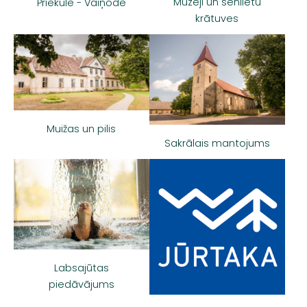
Muzeji un senlietu
Priekule - Vaiņode
krātuves
Muižas un pilis
Sakrālais mantojums
Labsajūtas
piedāvājums