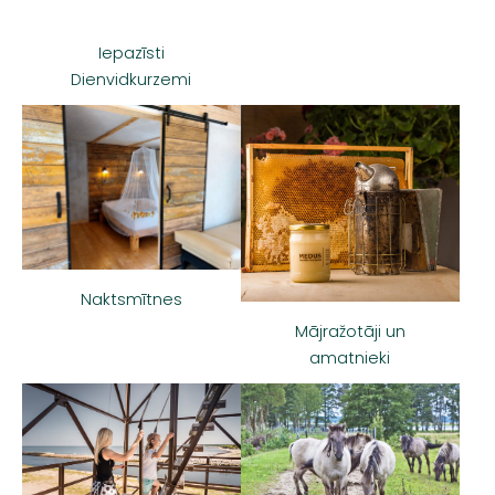
Iepazīsti
Dienvidkurzemi
Naktsmītnes
Mājražotāji un
amatnieki