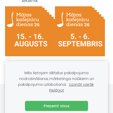
APKĀRTNE
PRIEKULES, VAIŅODES,
PĀVILOSTAS, GROBIŅAS,
GRAMZDAS APKĀRTNE
DURBES APKĀRTNE
Mēs lietojam sīkfailus pakalpojuma
nodrošināšanai, mārketinga nolūkiem un
pakalpojuma uzlabošanai.
Uzzināt vairāk
Pielāgot
DARĪT UN REDZĒT
Sīkdatnes
Pieņemt visus