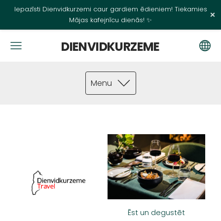
Iepazīsti Dienvidkurzemi caur gardiem ēdieniem! Tiekamies
×
Mājas kafejnīcu dienās! ✨
DIENVIDKURZEME
Menu
Ēst un degustēt