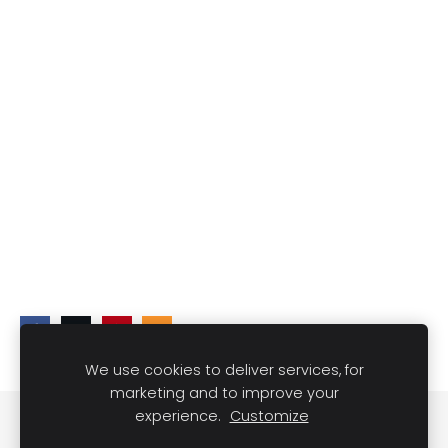
We use cookies to deliver services, for
marketing and to improve your
experience.
Customize
DARĪT UN REDZĒT
Sīkdatnes