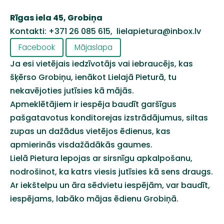
Rīgas iela 45, Grobiņa
Kontakti: +371 26 085 615,
lielapietura@inbox.lv
Facebook
Mājaslapa
Ja esi vietējais iedzīvotājs vai iebraucējs, kas
šķērso Grobiņu, ienākot Lielajā Pieturā, tu
nekavējoties jutīsies kā mājās.
Apmeklētājiem ir iespēja baudīt garšīgus
pašgatavotus konditorejas izstrādājumus, siltas
zupas un dažādus vietējos ēdienus, kas
apmierinās visdažādākās gaumes.
Lielā Pietura lepojas ar sirsnīgu apkalpošanu,
nodrošinot, ka katrs viesis jutīsies kā sens draugs.
Ar iekštelpu un āra sēdvietu iespējām, var baudīt,
iespējams, labāko mājas ēdienu Grobiņā.