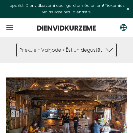
Iepazīsti Dienvidkurzemi caur gardiem ēdieniem! Tiekamies
×
Mājas kafejnīcu dienās! ✨
DIENVIDKURZEME
Priekule - Vaiņode > Ēst un degustēt