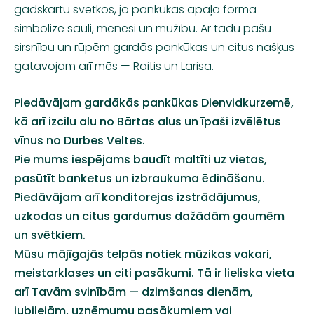
gadskārtu svētkos, jo pankūkas apaļā forma
simbolizē sauli, mēnesi un mūžību. Ar tādu pašu
sirsnību un rūpēm gardās pankūkas un citus našķus
gatavojam arī mēs — Raitis un Larisa.
Piedāvājam gardākās pankūkas Dienvidkurzemē,
kā arī izcilu alu no Bārtas alus un īpaši izvēlētus
vīnus no Durbes Veltes.
Pie mums iespējams baudīt maltīti uz vietas,
pasūtīt banketus un izbraukuma ēdināšanu.
Piedāvājam arī konditorejas izstrādājumus,
uzkodas un citus gardumus dažādām gaumēm
un svētkiem.
Mūsu mājīgajās telpās notiek mūzikas vakari,
meistarklases un citi pasākumi. Tā ir lieliska vieta
arī Tavām svinībām — dzimšanas dienām,
jubilejām, uzņēmumu pasākumiem vai