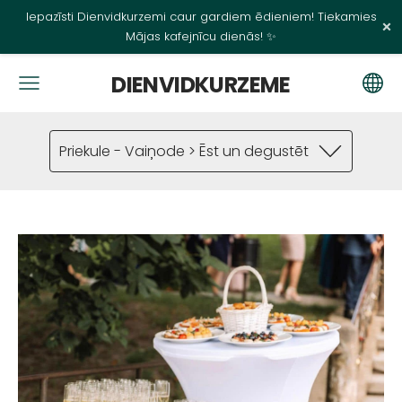
Iepazīsti Dienvidkurzemi caur gardiem ēdieniem! Tiekamies
×
Mājas kafejnīcu dienās! ✨
DIENVIDKURZEME
Priekule - Vaiņode > Ēst un degustēt