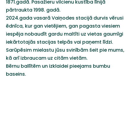
1871.gadā.
Pasažieru
vilcienu
kustība
līnijā
pārtraukta
1998.
gadā
.
2024.gada
vasarā
Vaiņodes
stacijā
durvis
vērusi
ēdnīca
,
kur
gan
vietējiem
,
gan
pagasta
viesiem
iespēja
nobaudīt
gardu
maltīti
uz
vietas
gaumīgi
iekārtotajās
stacijas
telpās
vai
paņemt
līdzi
.
Sarūpēsim
mielastu
jūsu
svinībām
šeit
pie mums,
kā
arī
izbraucam
uz
citām
vietām
.
Bērnu
ballītēm
un
izklaidei
pieejams
bumbu
baseins
.