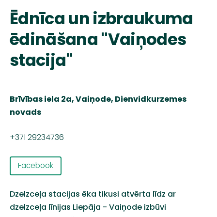
Ēdnīca un izbraukuma
ēdināšana "Vaiņodes
stacija"
Brīvības iela 2a, Vaiņode, Dienvidkurzemes
novads
+371 29234736
Facebook
Dzelzceļa
stacijas
ēka
tikusi
atvērta
līdz
ar
dzelzceļa
līnijas
Liepāja
-
Vaiņode
izbūvi