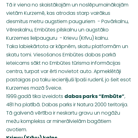
Tā ir viena no skaistākajām un noslēpumainākajām
vietām Kurzemē, kas atrodas starp vairākus
desmitus metru augstiem pauguriem
-
Pavārkalnu
,
Vēreskalnu
, Embūtes pilskalnu un
augstāko
Kurzemes
lielpauguru
-
Krievu (Krīvu) kalnu.
Taka
labiekārtota ar
kāpn
ēm
, skatu platform
ām
un
skatu torni
.
Viesošanos Embūtes dabas parkā
ieteicams sākt no Embūtes tūrisma informācijas
centra, turpat var ērti novietot auto.
Apmeklētāji
pastaigas pa taku iecienījuši
īpaši rudenī, jo šeit esot
Kurzemes mazā Šveice.
1999.gadā tika izveidots
dabas parks “Embūte”
,
481 ha platībā. Dabas parks ir
Natura
2000 teritorija.
Tā galvenā vērtība ir neskartu gravu un nogāžu
mežu komplekss ar minerālvielām bagātiem
avotiem.
Krievu (Krīvu) kalns