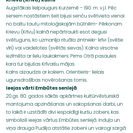
Augstākais
lielpaugurs
Kurzemē – 190. m.
v.j.l
. Pēc
seniem nostāstiem šeit bijusi senču svētvieta vienai
no baltu tautu mitoloģiskajām būtnēm- Pērkonam.
Krievu (Krīvu) kalnā nepārtraukti esot degusi
svētuguns
, ko uzmanīja rituāla zintnieki-
krīvi
(svētie
vīri) vai
vaidelotes
(svētās sievas). Kalna virsotne
iezīmēta ar lielu laukakmeni. Pirms Otrā pasaules
kara tur bijušas
Krīvaišu
mājas.
Kalns aizaudzis ar kokiem. Orientieris- lielais
ugunsdrošības novērošanas tornis.
Ieejas vārti Embūtes senlejā
20.gs. 80. gados sākās apkārtnes kultūrvēsturiskā
mantojuma apzināšanas un sakopšanas darbi, un
to laikā ir uzstādīti divi iespaidīgi kuršu zobeni, kas
simbolizē ieejas vārtus Embūtes senlejā. Induļa un
viņa drauga
Pudiķa
atstātie zobeni un vairogi sargā