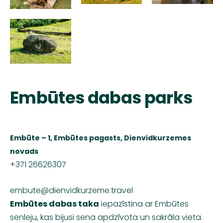
Embūtes dabas parks
Embūte – 1, Embūtes pagasts,
Dienvidkurzemes
novads
+371 26626307
embute@dienvidkurzeme.travel
Embūtes dabas taka
iepazīstina ar Embūtes
senleju, kas bijusi sena apdzīvota un sakrāla vieta.