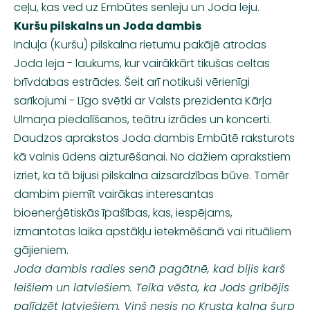
ceļu, kas ved uz Embūtes senleju un Joda leju.
Kuršu pilskalns un Joda dambis
Induļa (Kuršu) pilskalna rietumu pakājē atrodas
Joda leja - laukums, kur vairākkārt tikušas celtas
brīvdabas estrādes. Šeit arī notikuši vērienīgi
sarīkojumi - Līgo svētki ar Valsts prezidenta Kārļa
Ulmaņa piedalīšanos, teātru izrādes un koncerti.
Daudzos aprakstos Joda dambis Embūtē raksturots
kā valnis ūdens aizturēšanai. No dažiem aprakstiem
izriet, ka tā bijusi pilskalna aizsardzības būve. Tomēr
dambim piemīt vairākas interesantas
bioenerģētiskās
īpašības, kas, iespējams,
izmantotas laika apstākļu ietekmēšanā vai rituāliem
gājieniem.
Joda dambis radies senā pagātnē, kad bijis karš
leišiem un latviešiem. Teika vēsta, ka Jods gribējis
palīdzēt latviešiem. Viņš nesis no Krusta kalna šurp