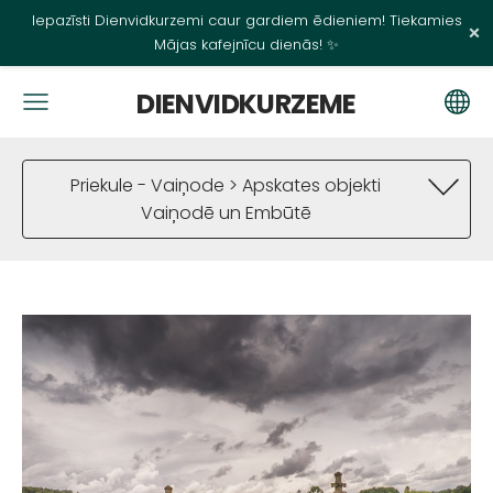
Iepazīsti Dienvidkurzemi caur gardiem ēdieniem! Tiekamies
×
Mājas kafejnīcu dienās! ✨
DIENVIDKURZEME
Priekule - Vaiņode > Apskates objekti
Vaiņodē un Embūtē