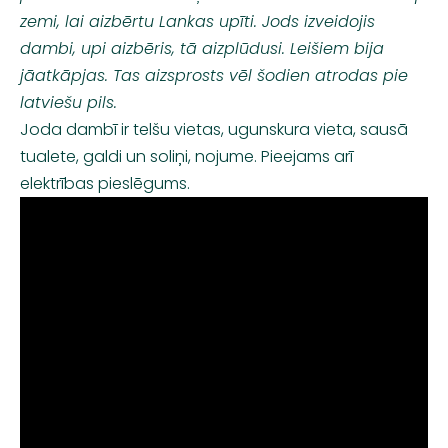
zemi, lai aizbērtu Lankas upīti. Jods izveidojis
dambi, upi aizbēris, tā aizplūdusi. Leišiem bija
jāatkāpjas. Tas aizsprosts vēl šodien atrodas pie
latviešu pils.
Joda dambī ir telšu vietas, ugunskura vieta,
sausā
tualete
, galdi un soliņi, nojume. Pieejams arī
elektrības
pieslēgums
.