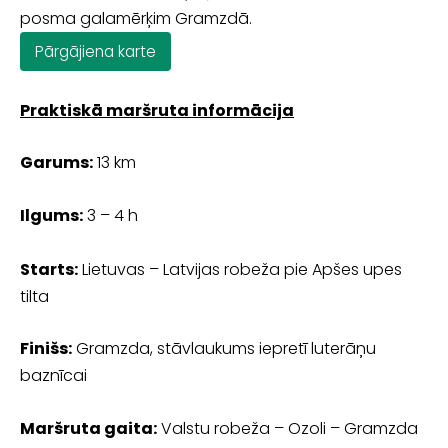
posma galamērķim Gramzdā.
Pārgājiena karte
Praktiskā maršruta informācija
Garums:
13 km
Ilgums:
3 – 4 h
Starts:
Lietuvas – Latvijas robeža pie Apšes upes
tilta
Finišs:
Gramzda, stāvlaukums iepretī luterāņu
baznīcai
Maršruta gaita:
Valstu robeža – Ozoli – Gramzda