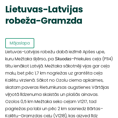
Lietuvas-Latvijas
robeža-Gramzda
Mājaslapa
Lietuvas–Latvijas robežu dabā iezīmē Apšes upe,
kuru Mežtaka šķērso, pa
–Priekules ceļa (P114)
Skuodas
tiltu ienākot Latvijā. Mežtaka sākotnēji vijas gar ceļa
malu, bet pēc 1,7 km nogriežas uz grantēta ceļa
Kalētu virzienā. Sākot no Ozolu ciema apkaimes,
skatam paveras Rietumkursas augstienes Vārtājas
viļņotā līdzenuma skaistās un plašās ainavas.
Ozolos 0,5 km Mežtaka seko ceļam V1217, tad
pagriežas pa labi un pēc 2 km sasniedz Bārtas–
Kalētu–Gramzdas ceļu (V1218), kas aizved līdz