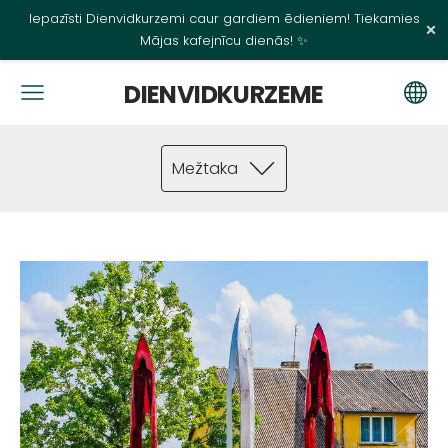
Iepazīsti Dienvidkurzemi caur gardiem ēdieniem! Tiekamies
×
Mājas kafejnīcu dienās! ✨
DIENVIDKURZEME
Mežtaka