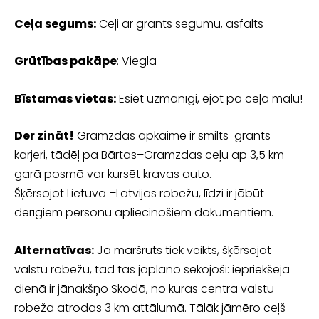
Ceļa segums:
Ceļi ar grants segumu, asfalts
Grūtības pakāpe
: Viegla
Bīstamas vietas:
Esiet uzmanīgi, ejot pa ceļa malu!
Der zināt!
Gramzdas apkaimē ir smilts-grants
karjeri, tādēļ pa Bārtas–Gramzdas ceļu ap 3,5 km
garā posmā var kursēt kravas auto.
Šķērsojot Lietuva –Latvijas robežu, līdzi ir jābūt
derīgiem personu apliecinošiem dokumentiem.
Alternatīvas:
Ja maršruts tiek veikts, šķērsojot
valstu robežu, tad tas jāplāno sekojoši: iepriekšējā
dienā ir jānakšņo Skodā, no kuras centra valstu
robeža atrodas 3 km attālumā. Tālāk jāmēro ceļš