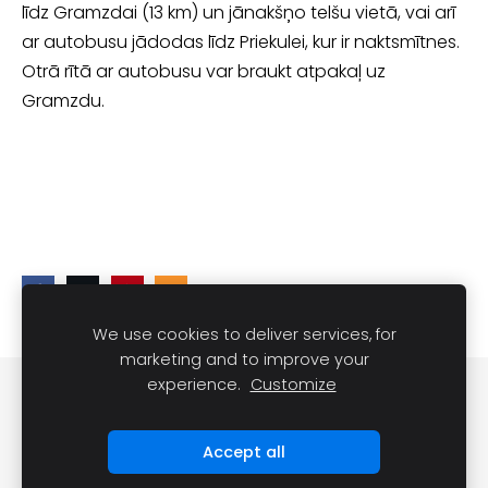
līdz Gramzdai (13 km) un jānakšņo telšu vietā, vai arī
ar autobusu jādodas līdz Priekulei, kur ir naktsmītnes.
Otrā rītā ar autobusu var braukt atpakaļ uz
Gramzdu.
We use cookies to deliver services, for
marketing and to improve your
experience.
Customize
DARĪT UN REDZĒT
Sīkdatnes
Accept all