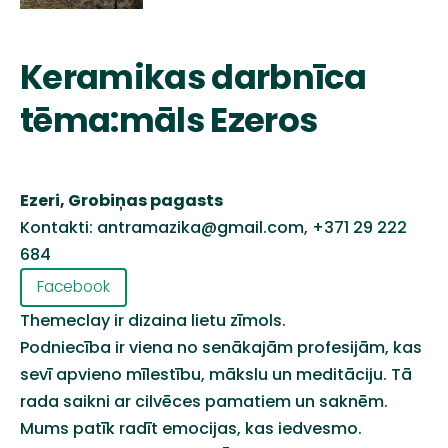
Keramikas darbnīca
tēma:māls Ezeros
Ezeri, Grobiņas pagasts
Kontakti:
antramazika@gmail.com
,
+371 29 222
684
Facebook
Themeclay
ir dizaina lietu zīmols.
Podniecība ir viena no senākajām profesijām, kas
sevī apvieno mīlestību, mākslu un meditāciju. Tā
rada saikni ar cilvēces pamatiem un saknēm.
Mums patīk radīt emocijas, kas iedvesmo.