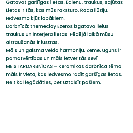
Gatavot garšīgas lietas. Ēdienu, traukus, sajūtas
Lietas ir tās, kas mūs raksturo. Rada ilūziju.
Iedvesmo kļūt labākiem.
Darbnīcā:
themeclay
Ezeros izgatavo lielus
traukus un interjera lietas.
Pēdējā laikā mūsu
aizraušanās ir lustras.
Māls un gaisma veido harmoniju. Zeme, uguns ir
pamatvērtības un māls ietver tās sevī.
MEISTARDARBNĪCAS – Keramikas darbnīca tēma:
māls ir vieta, kas iedvesmo radīt garšīgas lietas.
Ne tikai iegādāties, bet uztaisīt pašiem.