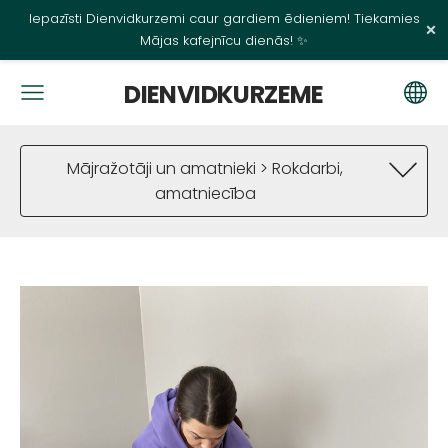
Iepazīsti Dienvidkurzemi caur gardiem ēdieniem! Tiekamies
×
Mājas kafejnīcu dienās! ✨
DIENVIDKURZEME
Mājražotāji un amatnieki > Rokdarbi,
amatniecība