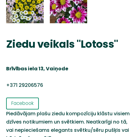
Ziedu veikals "Lotoss"
Brīvības iela 13, Vaiņode
+371 29206576
Facebook
Piedāvājam plašu ziedu kompozīciju klāstu visiem
dzīves notikumiem un svētkiem. Neatkarīgi no tā,
vai nepieciešams elegants svētku/sēru pušķis vai