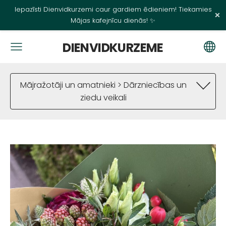
Iepazīsti Dienvidkurzemi caur gardiem ēdieniem! Tiekamies
×
Mājas kafejnīcu dienās! ✨
DIENVIDKURZEME
Mājražotāji un amatnieki > Dārzniecības un
ziedu veikali