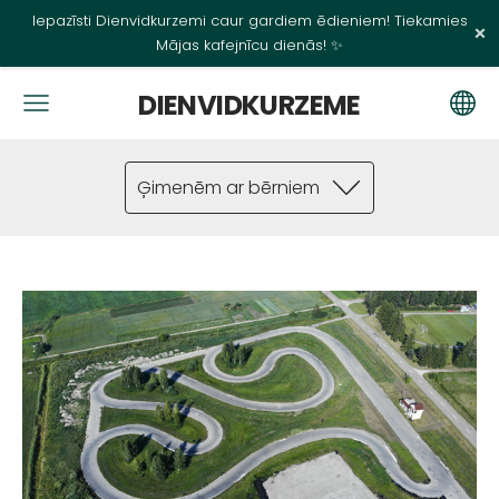
Iepazīsti Dienvidkurzemi caur gardiem ēdieniem! Tiekamies
×
Mājas kafejnīcu dienās! ✨
DIENVIDKURZEME
Ģimenēm ar bērniem