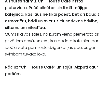
Aizputes šarmu, Chill House Café ir īstā
pieturvieta.
Pašā pilsētas sirdī mīt mājīga
kafejnīca, kas ļaus ne tikai paēst, bet arī baudīt
atmosfēru, brīdi un mieru.
Šeit satiekas brīvība,
siltums un mīlestība.
Mums ir divas zāles, no kurām viena piemērota arī
privātiem pasākumiem, kas padara kafejnīcu par
ideālu vietu gan nesteidzīgai kafijas pauzei, gan
svinībām tuvāko lokā.
Nāc uz “Chill House Café” un sajūti Aizputi caur
garšām.