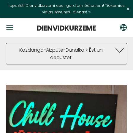
Iepazīsti Dienvidkurzemi caur gardiem ēdieniem! Tiekamies
×
Mājas kafejnīcu dienās! ✨
DIENVIDKURZEME
Kazdanga-Aizpute-Dunalka > Ēst un
degustēt