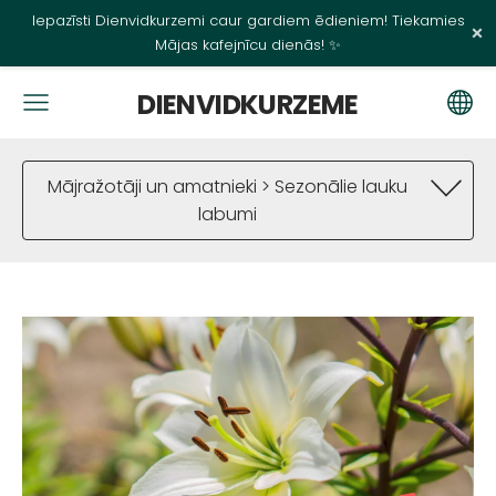
Iepazīsti Dienvidkurzemi caur gardiem ēdieniem! Tiekamies
×
Mājas kafejnīcu dienās! ✨
DIENVIDKURZEME
Mājražotāji un amatnieki > Sezonālie lauku
labumi