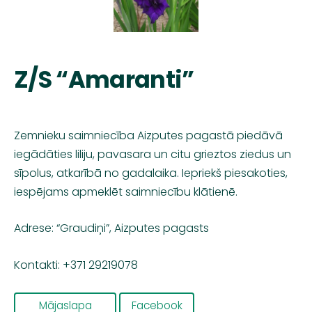
Z/S “Amaranti”
Zemnieku saimniecība Aizputes pagastā piedāvā
iegādāties liliju, pavasara un citu grieztos ziedus un
sīpolus, atkarībā no gadalaika. Iepriekš piesakoties,
iespējams apmeklēt saimniecību klātienē.
Adrese: “Graudiņi”, Aizputes pagasts
Kontakti: +371 29219078
Mājaslapa
Facebook