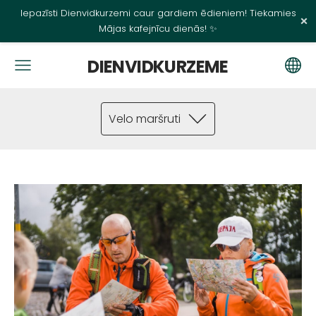
Iepazīsti Dienvidkurzemi caur gardiem ēdieniem! Tiekamies
×
Mājas kafejnīcu dienās! ✨
DIENVIDKURZEME
Velo maršruti