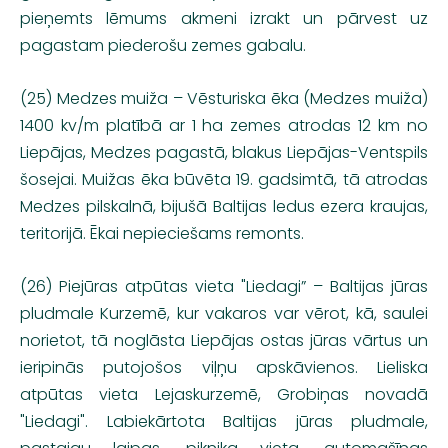
pieņemts lēmums akmeni izrakt un pārvest uz
pagastam piederošu zemes gabalu.
(25) Medzes muiža – Vēsturiska ēka (Medzes muiža)
1400 kv/m platībā ar 1 ha zemes atrodas 12 km no
Liepājas, Medzes pagastā, blakus Liepājas-Ventspils
šosejai. Muižas ēka būvēta 19. gadsimtā, tā atrodas
Medzes pilskalnā, bijušā Baltijas ledus ezera kraujas,
teritorijā. Ēkai nepieciešams remonts.
(26) Piejūras atpūtas vieta "Liedagi” – Baltijas jūras
pludmale Kurzemē, kur vakaros var vērot, kā, saulei
norietot, tā noglāsta Liepājas ostas jūras vārtus un
ieripinās putojošos viļņu apskāvienos. Lieliska
atpūtas vieta Lejaskurzemē, Grobiņas novadā
"Liedagi". Labiekārtota Baltijas jūras pludmale,