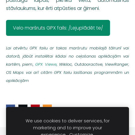
pastaigu laipas, piknika vieta, automašīnas
stāvlaukums, kur ērti atpūsties ar ģimeni.
Velo maršruts GPX fails: /Lejuplādēt te/
Lai atvērtu GPX failu ar takas maršrutu mobilajā tālrunī vai
datorā, jābūt instalētai kādai no ceļošanas aplikācijām vai
kartēm, piem.,
GPX Viewe
,
Wikiloc, Outdooractive, ViewRanger,
OS Maps vai arī citām GPX failu lasīšanas programmām un
aplikācijām
We use cookies to deliver services, for
marketing and to improve your
experience.
Customize