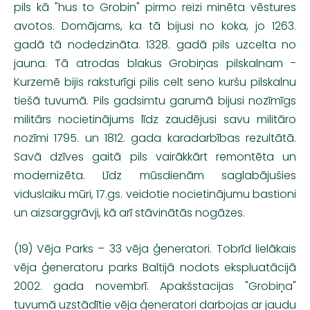
pils kā "hus to Grobin" pirmo reizi minēta vēstures
avotos. Domājams, ka tā bijusi no koka, jo 1263.
gadā tā nodedzināta. 1328. gadā pils uzcelta no
jauna. Tā atrodas blakus Grobiņas pilskalnam -
Kurzemē bijis raksturīgi pilis celt seno kuršu pilskalnu
tiešā tuvumā. Pils gadsimtu garumā bijusi nozīmīgs
militārs nocietinājums līdz zaudējusi savu militāro
nozīmi 1795. un 1812. gada karadarbības rezultātā.
Savā dzīves gaitā pils vairākkārt remontēta un
modernizēta. Līdz mūsdienām saglabājušies
viduslaiku mūri, 17.gs. veidotie nocietinājumu bastioni
un aizsarggrāvji, kā arī stāvinātās nogāzes.
(19) Vēja Parks – 33 vēja ģeneratori. Tobrīd lielākais
vēja ģeneratoru parks Baltijā nodots ekspluatācijā
2002. gada novembrī. Apakšstacijas "Grobiņa"
tuvumā uzstādītie vēja ģeneratori darbojas ar jaudu