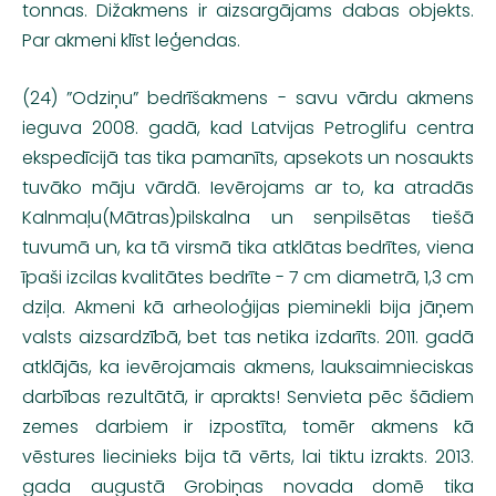
tonnas. Dižakmens ir aizsargājams dabas objekts.
Par akmeni klīst leģendas.
(24) ”Odziņu” bedrīšakmens - savu vārdu akmens
ieguva 2008. gadā, kad Latvijas Petroglifu centra
ekspedīcijā tas tika pamanīts, apsekots un nosaukts
tuvāko māju vārdā. Ievērojams ar to, ka atradās
Kalnmaļu(Mātras)pilskalna un senpilsētas tiešā
tuvumā un, ka tā virsmā tika atklātas bedrītes, viena
īpaši izcilas kvalitātes bedrīte - 7 cm diametrā, 1,3 cm
dziļa. Akmeni kā arheoloģijas pieminekli bija jāņem
valsts aizsardzībā, bet tas netika izdarīts. 2011. gadā
atklājās, ka ievērojamais akmens, lauksaimnieciskas
darbības rezultātā, ir aprakts! Senvieta pēc šādiem
zemes darbiem ir izpostīta, tomēr akmens kā
vēstures liecinieks bija tā vērts, lai tiktu izrakts. 2013.
gada augustā Grobiņas novada domē tika