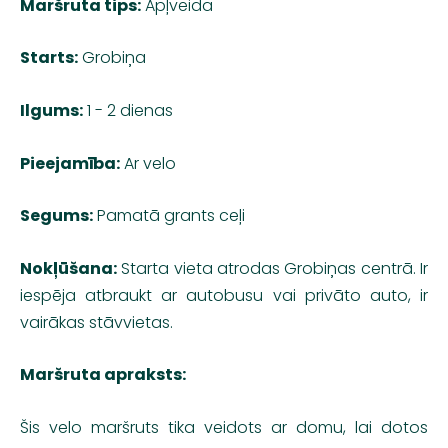
Maršruta tips:
Apļveida
Starts:
Grobiņa
Ilgums:
1 - 2 dienas
Pieejamība:
Ar velo
Segums:
Pamatā grants ceļi
Nokļūšana:
Starta vieta atrodas Grobiņas centrā. Ir
iespēja atbraukt ar autobusu vai privāto auto, ir
vairākas stāvvietas.
Maršruta apraksts:
Šis velo maršruts tika veidots ar domu, lai dotos