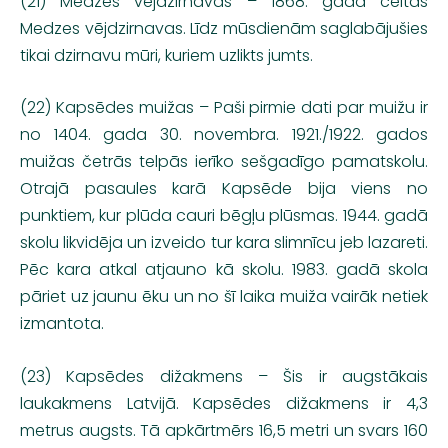
(21) Medzes vējdzirnavas – 1868. gadā celtās
Medzes vējdzirnavas. Līdz mūsdienām saglabājušies
tikai dzirnavu mūri, kuriem uzlikts jumts.
(22) Kapsēdes muižas – Paši pirmie dati par muižu ir
no 1404. gada 30. novembra. 1921./1922. gados
muižas četrās telpās ierīko sešgadīgo pamatskolu.
Otrajā pasaules karā Kapsēde bija viens no
punktiem, kur plūda cauri bēgļu plūsmas. 1944. gadā
skolu likvidēja un izveido tur kara slimnīcu jeb lazareti.
Pēc kara atkal atjauno kā skolu. 1983. gadā skola
pāriet uz jaunu ēku un no šī laika muiža vairāk netiek
izmantota.
(23) Kapsēdes dižakmens – Šis ir augstākais
laukakmens Latvijā. Kapsēdes dižakmens ir 4,3
metrus augsts. Tā apkārtmērs 16,5 metri un svars 160