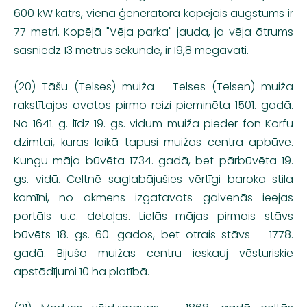
600 kW katrs, viena ģeneratora kopējais augstums ir
77 metri. Kopējā "Vēja parka" jauda, ja vēja ātrums
sasniedz 13 metrus sekundē, ir 19,8 megavati.
(20) Tāšu (Telses) muiža – Telses (Telsen) muiža
rakstītajos avotos pirmo reizi pieminēta 1501. gadā.
No 1641. g. līdz 19. gs. vidum muiža pieder fon Korfu
dzimtai, kuras laikā tapusi muižas centra apbūve.
Kungu māja būvēta 1734. gadā, bet pārbūvēta 19.
gs. vidū. Celtnē saglabājušies vērtīgi baroka stila
kamīni, no akmens izgatavots galvenās ieejas
portāls u.c. detaļas. Lielās mājas pirmais stāvs
būvēts 18. gs. 60. gados, bet otrais stāvs – 1778.
gadā. Bijušo muižas centru ieskauj vēsturiskie
apstādījumi 10 ha platībā.