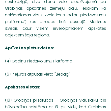
nesteidzīgā, divu dienu velo piedzīvojumā pa
Grobiņas apkārtnes ziemeļu daļu. Iesakām kā
nakšņošanas vietu izvēlēties “Godiņu piedzīvojumu
platformu”, kas atrodas tieši pusceļā. Maršruts
izvedīs caur visiem ievērojamākiem apskates
objektiem šajā reģionā.
Aprīkotas pieturvietas:
(4) Godiņu Piedzīvojumu Platforma
(6) Piejūras atpūtas vieta "Liedagi"
Apskates vietas:
(18) Grobiņas pilsdrupas – Grobiņas viduslaiku pils
būvniecība saistāma ar 13. gs. vidu, kad Grobiņas