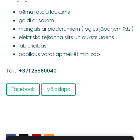
bērnu rotaļu laukums
galdi ar soliem
mangals ar piederumiem ( ogles jāpaņem līdzi)
elektriskā tējkanna silts un auksts ūdens
labierīcības
papildus varat apmeklēt mini zoo
Tālr:
+371 25560040
Facebook
Mājaslapa