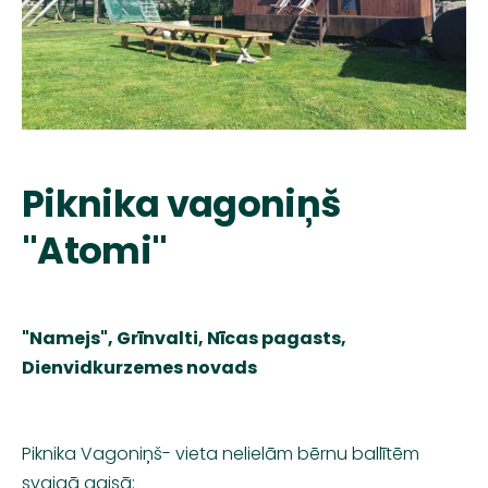
Piknika vagoniņš
"Atomi"
"Namejs", Grīnvalti, Nīcas pagasts,
Dienvidkurzemes novads
Piknika Vagoniņš- vieta nelielām bērnu ballītēm
svaigā gaisā: