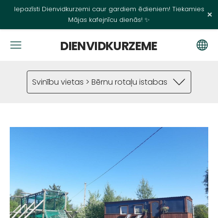
Iepazīsti Dienvidkurzemi caur gardiem ēdieniem! Tiekamies
×
Mājas kafejnīcu dienās! ✨
DIENVIDKURZEME
Svinību vietas > Bērnu rotaļu istabas