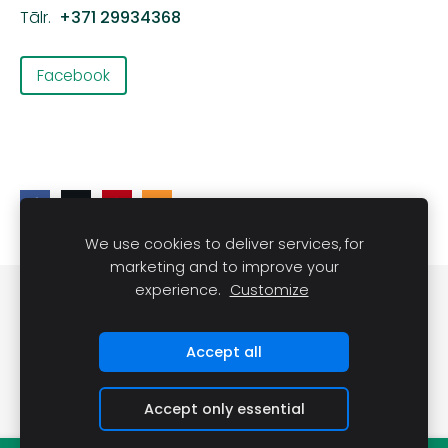
Tālr.
+371 29934368
Facebook
We use cookies to deliver services, for
marketing and to improve your
experience.
Customize
DARĪT UN REDZĒT
Sīkdatnes
Accept all
Accept only essential