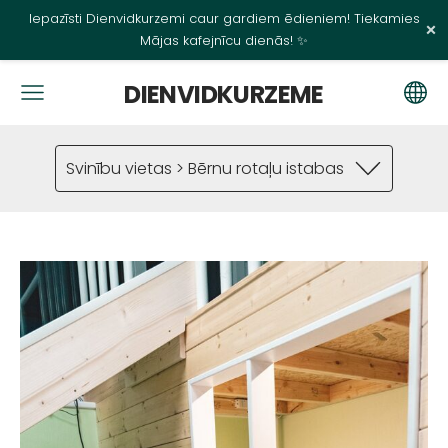
Iepazīsti Dienvidkurzemi caur gardiem ēdieniem! Tiekamies
×
Mājas kafejnīcu dienās! ✨
DIENVIDKURZEME
Svinību vietas > Bērnu rotaļu istabas