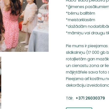
Huba-Buba piedāvā pl
*ģimenes pasākumie
*bērnu ballītēm
*meistarklasēm
*dažādām nodarbīb
*māmiņu vai draugu ti
Pie mums ir pieejamas 
slidkalniņu (17 000 g
rotaļlietām gan mazāk
un cienastu zona ar lie
mājiņtāfele sava foto st
Pieejama arī kostīmu
dekorāciju izveidošan
Tālr.
+371 26030379