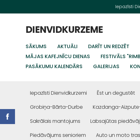
Iepazīsti 
DIENVIDKURZEME
SĀKUMS
AKTUĀLI
DARĪT UN REDZĒT
MĀJAS KAFEJNĪCU DIENAS
FESTIVĀLS "RIM
PASĀKUMU KALENDĀRS
GALERIJAS
KON
Iepazīsti Dienvidkurzemi
Ēst un degustēt
Grobiņa-Bārta-Durbe
Kazdanga-Aizpute
Sakrālais mantojums
Labsajūtas piedāvā
Piedāvājums senioriem
Auto un moto tra