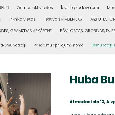
EKTI
Ziemas aktivitātes
Īpašie piedāvājumi
Mei
i
Piknika vietas
Festivāls RIMBENIEKS
AIZPUTES, CĪ
ŅODES, GRAMZDAS APKĀRTNE
PĀVILOSTAS, GROBIŅAS, DUR
ākumu vadītāji
Pasākumu aprīkojuma noma
Bērnu rotaļu 
Huba B
Atmodas iela 13, Ai