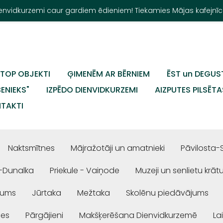
Dienvidkurzemi caur gardiem ēdieniem! Tiekamies Mājas kafejnīc
TOP OBJEKTI
ĢIMENĒM AR BĒRNIEM
ĒST un DEGUS
BENIEKS"
IZPĒDO DIENVIDKURZEMI
AIZPUTES PILSĒTA
TAKTI
Naktsmītnes
Mājražotāji un amatnieki
Pāvilosta-
-Dunalka
Priekule - Vaiņode
Muzeji un senlietu krāt
jums
Jūrtaka
Mežtaka
Skolēnu piedāvājums
ses
Pārgājieni
Makšķerēšana Dienvidkurzemē
La