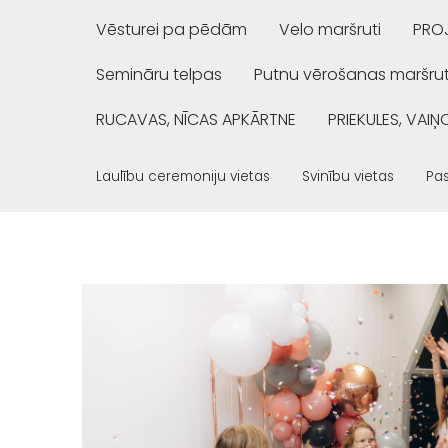
Vēsturei pa pēdām
Velo maršruti
PROJ
Semināru telpas
Putnu vērošanas maršrut
RUCAVAS, NĪCAS APKĀRTNE
PRIEKULES, VAI
Laulību ceremoniju vietas
Svinību vietas
Pas