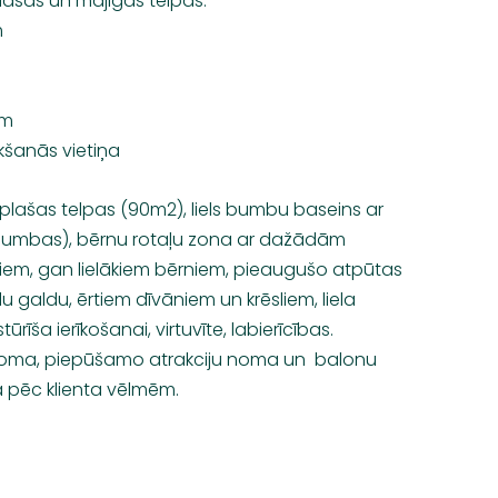
ašas un mājīgas telpas:
m
ām
kšanās vietiņa
plašas telpas (90m2), liels bumbu baseins ar
b bumbas), bērnu rotaļu zona ar dažādām
iem, gan lielākiem bērniem, pieaugušo atpūtas
lu galdu, ērtiem dīvāniem un krēsliem, liela
ūrīša ierīkošanai, virtuvīte, labierīcības.
 noma, piepūšamo atrakciju noma un balonu
a pēc klienta vēlmēm.