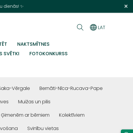
×
u dienās! ✨
LAT
TĒT
NAKTSMĪTNES
S SVĒTKI
FOTOKONKURSS
Saka-Vērgale
Bernāti-Nīca-Rucava-Pape
uves
Muižas un pilis
Ģimenēm ar bērniem
Kolektīviem
ivošana
Svinību vietas