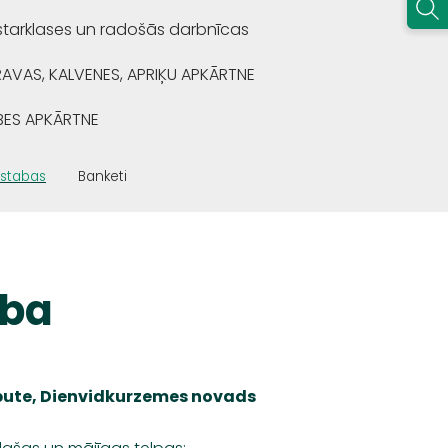
starklases un radošās darbnīcas
RAVAS, KALVENES, APRIĶU APKĀRTNE
BES APKĀRTNE
istabas
Banketi
uba
zpute, Dienvidkurzemes novads