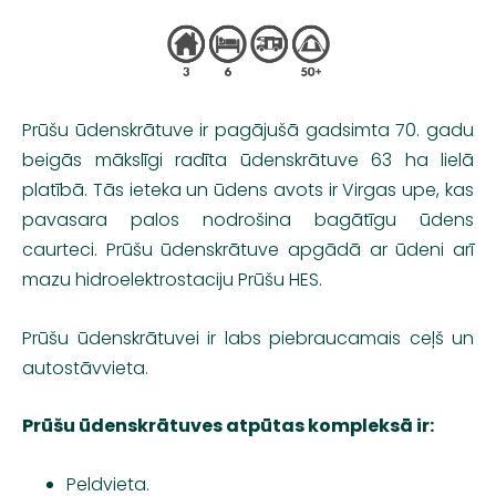
Prūšu ūdenskrātuve ir pagājušā gadsimta 70. gadu
beigās mākslīgi radīta ūdenskrātuve 63 ha lielā
platībā. Tās ieteka un ūdens avots ir Virgas upe, kas
pavasara palos nodrošina bagātīgu ūdens
caurteci. Prūšu ūdenskrātuve apgādā ar ūdeni arī
mazu hidroelektrostaciju Prūšu HES.
Prūšu ūdenskrātuvei ir labs piebraucamais ceļš un
autostāvvieta.
Prūšu ūdenskrātuves atpūtas kompleksā ir:
Peldvieta.