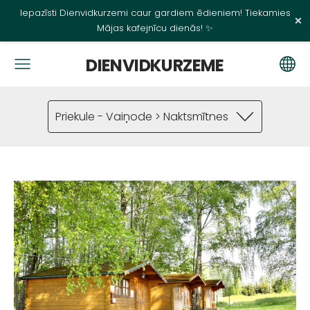
Iepazīsti Dienvidkurzemi caur gardiem ēdieniem! Tiekamies
×
Mājas kafejnīcu dienās! ✨
DIENVIDKURZEME
Priekule - Vaiņode > Naktsmītnes