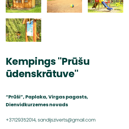
Kempings "Prūšu
ūdenskrātuve"
“Prūši”, Paplaka, Virgas pagasts,
Dienvidkurzemes novads
+37129352014,
sandijsziverts@gmail.com