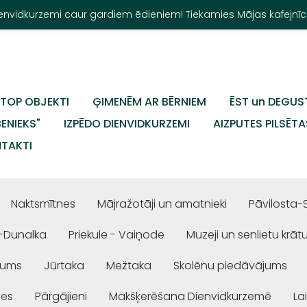
Dienvidkurzemi caur gardiem ēdieniem! Tiekamies Mājas kafejnīc
TOP OBJEKTI
ĢIMENĒM AR BĒRNIEM
ĒST un DEGUS
BENIEKS"
IZPĒDO DIENVIDKURZEMI
AIZPUTES PILSĒTA
TAKTI
Naktsmītnes
Mājražotāji un amatnieki
Pāvilosta-
-Dunalka
Priekule - Vaiņode
Muzeji un senlietu krāt
jums
Jūrtaka
Mežtaka
Skolēnu piedāvājums
ses
Pārgājieni
Makšķerēšana Dienvidkurzemē
La