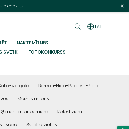
×
u dienās! ✨
LAT
TĒT
NAKTSMĪTNES
S SVĒTKI
FOTOKONKURSS
Saka-Vērgale
Bernāti-Nīca-Rucava-Pape
uves
Muižas un pilis
Ģimenēm ar bērniem
Kolektīviem
ivošana
Svinību vietas