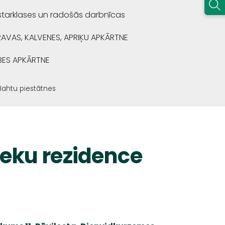
starklases un radošās darbnīcas
RAVAS, KALVENES, APRIĶU APKĀRTNE
BES APKĀRTNE
Jahtu piestātnes
eku rezidence