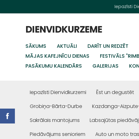
Iepazīsti 
DIENVIDKURZEME
SĀKUMS
AKTUĀLI
DARĪT UN REDZĒT
MĀJAS KAFEJNĪCU DIENAS
FESTIVĀLS "RIM
PASĀKUMU KALENDĀRS
GALERIJAS
KON
Iepazīsti Dienvidkurzemi
Ēst un degustēt
Grobiņa-Bārta-Durbe
Kazdanga-Aizpute
Sakrālais mantojums
Labsajūtas piedāvā
Piedāvājums senioriem
Auto un moto tra