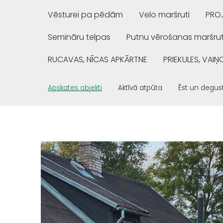
Vēsturei pa pēdām
Velo maršruti
PROJ
Semināru telpas
Putnu vērošanas maršrut
RUCAVAS, NĪCAS APKĀRTNE
PRIEKULES, VAI
Apskates objekti
Aktīvā atpūta
Ēst un degus