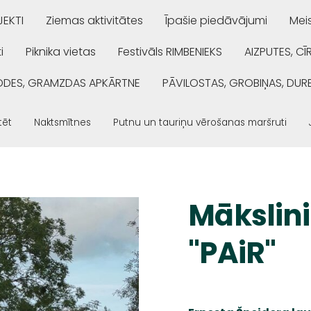
EKTI
Ziemas aktivitātes
Īpašie piedāvājumi
Mei
i
Piknika vietas
Festivāls RIMBENIEKS
AIZPUTES, CĪ
ŅODES, GRAMZDAS APKĀRTNE
PĀVILOSTAS, GROBIŅAS, DUR
tēt
Naktsmītnes
Putnu un tauriņu vērošanas maršruti
Mākslini
"PAiR"