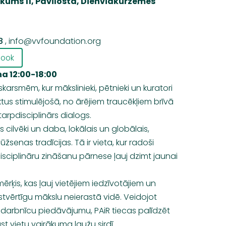
kums 11, Pāvilosta, Dienvidkurzemes
8
,
info@vvfoundation.org
book
a 12:00-18:00
karsmēm, kur mākslinieki, pētnieki un kuratori
ektus stimulējošā, no ārējiem traucēkļiem brīvā
tarpdisciplinārs dialogs.
as cilvēki un daba, lokālais un globālais,
senas tradīcijas. Tā ir vieta, kur radoši
isciplināru zināšanu
pārnese
ļauj dzimt jaunai
mērķis, kas ļauj vietējiem iedzīvotājiem un
tvērtīgu mākslu neierastā vidē. Veidojot
 darbnīcu piedāvājumu,
PAiR
tiecas palīdzēt
st vietu vairākuma ļaužu sirdī.