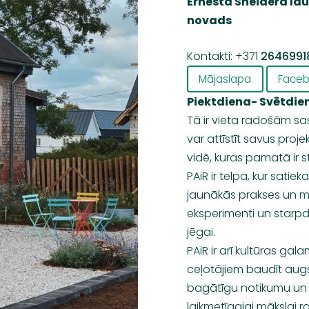
Ernesta Šneidera lau
novads
Kontakti: +371
2646991
Mājaslapa
Face
Piektdiena- Svētdien
Tā ir vieta radošām sas
var attīstīt savus proj
vidē, kuras pamatā ir s
PAiR
ir telpa, kur satiek
jaunākās prakses un mūž
eksperimenti un starpd
jēgai.
PAiR
ir arī kultūras gala
ceļotājiem baudīt augs
bagātīgu notikumu un
laikmetīgajai mākslai ra