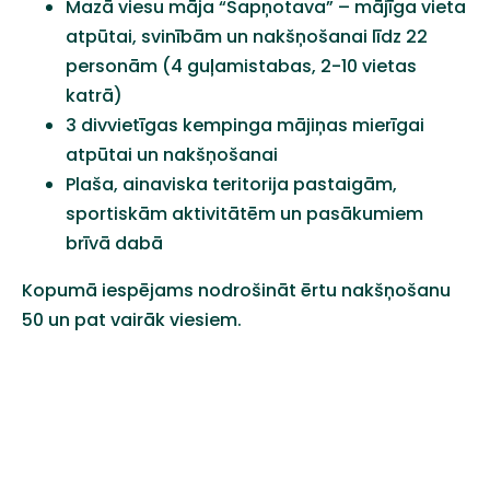
Mazā
viesu
māja
“
Sapņotava
” –
mājīga
vieta
atpūtai
,
svinībām
un
nakšņošanai
līdz
22
personām
(4
guļamistabas
, 2-10
vietas
katrā
)
3
divvietīgas
kempinga
mājiņas
mierīgai
atpūtai
un
nakšņošanai
Plaša
,
ainaviska
teritorija
pastaigām
,
sportiskām
aktivitātēm
un
pasākumiem
brīvā
dabā
Kopumā
iespējams
nodrošināt
ērtu
nakšņošanu
50 un pat
vairāk
viesiem
.