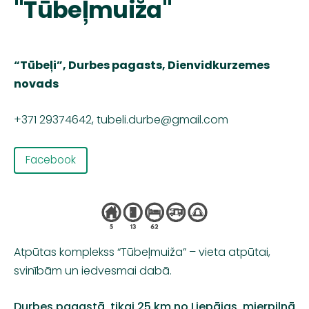
"Tūbeļmuiža"
“Tūbeļi”, Durbes pagasts, Dienvidkurzemes
novads
+371 29374642,
tubeli.durbe@gmail.com
Facebook
Atpūtas
komplekss
“
Tūbeļmuiža
” –
vieta
atpūtai
,
svinībām
un
iedvesmai
dabā
.
Durbes
pagastā
,
tikai
25 km
no
Liepājas
,
mierpilnā