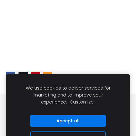
We use cookies to deliver services, for
marketing and to improve your
experience.
Customize
DARĪT UN REDZĒT
Sīkdatnes
Accept all