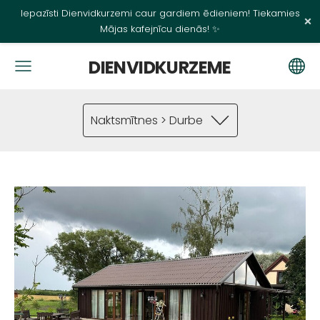
Iepazīsti Dienvidkurzemi caur gardiem ēdieniem! Tiekamies
×
Mājas kafejnīcu dienās! ✨
DIENVIDKURZEME
Naktsmītnes > Durbe