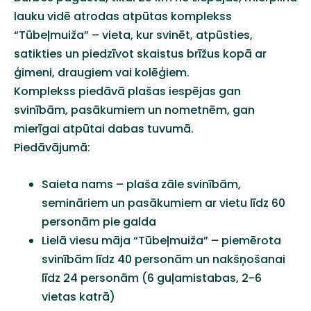
lauku
vidē
atrodas
atpūtas
komplekss
“
Tūbeļmuiža
” –
vieta
,
kur
svinēt
,
atpūsties
,
satikties
un
piedzīvot
skaistus
brīžus
kopā
ar
ģimeni
,
draugiem
vai
kolēģiem
.
Komplekss
piedāvā
plašas
iespējas
gan
svinībām
,
pasākumiem
un
nometnēm
,
gan
mierīgai
atpūtai
dabas
tuvumā
.
Piedāvājumā
:
Saieta
nams
–
plaša
zāle
svinībām
,
semināriem
un
pasākumiem
ar
vietu
līdz
60
personām
pie
galda
Lielā
viesu
māja
“
Tūbeļmuiža
” –
piemērota
svinībām
līdz
40
personām
un
nakšņošanai
līdz
24
personām
(6
guļamistabas
, 2-6
vietas
katrā
)