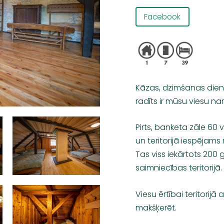
Facebook
Kāzas, dzimšanas diena
radīts ir mūsu viesu na
Pirts, banketa zāle 60
un teritorijā iespējams 
Tas viss iekārtots 200
saimniecības teritorijā.
Viesu ērtībai teritorijā
makšķerēt.