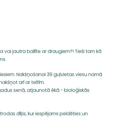
 vai jautra ballīte ar draugiem?! Tieši tam kā
ms.
 viesiem. Nakšņošanai 39 guļvietas viesu namā
nakšņot arī ar teltīm.
 gadus senā, atjaunotā ēkā - bioloģiskās
 atrodas dīķis, kur iespējams peldēties un