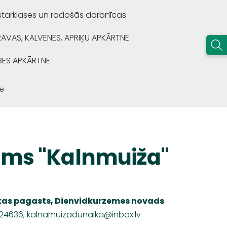
starklases un radošās darbnīcas
RAVAS, KALVENES, APRIĶU APKĀRTNE
BES APKĀRTNE
e
ams "Kalnmuiža"
kas pagasts, Dienvidkurzemes novads
824636,
kalnamuizadunalka@inbox.lv