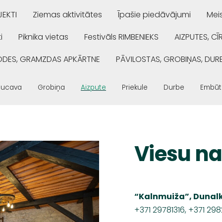
EKTI
Ziemas aktivitātes
Īpašie piedāvājumi
Mei
i
Piknika vietas
Festivāls RIMBENIEKS
AIZPUTES, CĪ
ŅODES, GRAMZDAS APKĀRTNE
PĀVILOSTAS, GROBIŅAS, DUR
Rucava
Grobiņa
Aizpute
Priekule
Durbe
Embūt
Viesu n
“Kalnmuiža”, Dunal
+371 29781316, +371 29