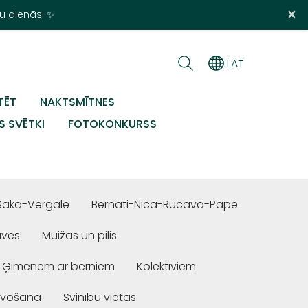
×
u dienās! ✨
LAT
TĒT
NAKTSMĪTNES
S SVĒTKI
FOTOKONKURSS
Saka-Vērgale
Bernāti-Nīca-Rucava-Pape
uves
Muižas un pilis
Ģimenēm ar bērniem
Kolektīviem
ivošana
Svinību vietas