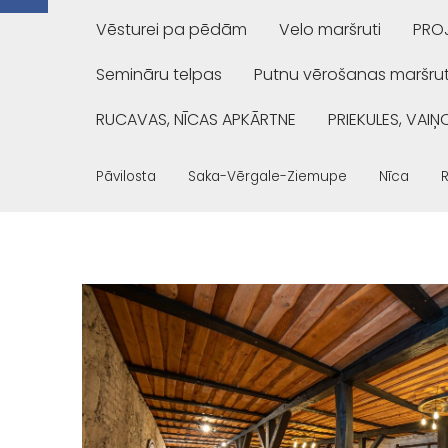
Vēsturei pa pēdām
Velo maršruti
PROJ
Semināru telpas
Putnu vērošanas maršrut
RUCAVAS, NĪCAS APKĀRTNE
PRIEKULES, VAI
Pāvilosta
Saka-Vērgale-Ziemupe
Nīca