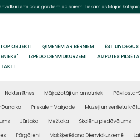
Dienvidkurzemi caur gardiem ēdieniem! Tiekamies Mājas kafejnīc
TOP OBJEKTI
ĢIMENĒM AR BĒRNIEM
ĒST un DEGUS
BENIEKS"
IZPĒDO DIENVIDKURZEMI
AIZPUTES PILSĒTA
TAKTI
Naktsmītnes
Mājražotāji un amatnieki
Pāvilosta-
-Dunalka
Priekule - Vaiņode
Muzeji un senlietu krāt
jums
Jūrtaka
Mežtaka
Skolēnu piedāvājums
ses
Pārgājieni
Makšķerēšana Dienvidkurzemē
La