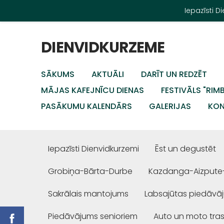
Iepazīsti 
DIENVIDKURZEME
SĀKUMS
AKTUĀLI
DARĪT UN REDZĒT
MĀJAS KAFEJNĪCU DIENAS
FESTIVĀLS "RIM
PASĀKUMU KALENDĀRS
GALERIJAS
KON
Iepazīsti Dienvidkurzemi
Ēst un degustēt
Grobiņa-Bārta-Durbe
Kazdanga-Aizpute
Sakrālais mantojums
Labsajūtas piedāvā
Piedāvājums senioriem
Auto un moto tra