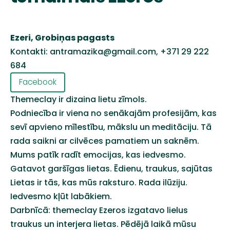
Ezeri, Grobiņas pagasts
Kontakti:
antramazika@gmail.com
,
+371 29 222
684
Facebook
Themeclay
ir dizaina lietu zīmols.
Podniecība ir viena no senākajām profesijām, kas
sevī apvieno mīlestību, mākslu un meditāciju. Tā
rada saikni ar cilvēces pamatiem un saknēm.
Mums patīk radīt emocijas, kas iedvesmo.
Gatavot garšīgas lietas. Ēdienu, traukus, sajūtas
Lietas ir tās, kas mūs raksturo. Rada ilūziju.
Iedvesmo kļūt labākiem.
Darbnīcā:
themeclay
Ezeros izgatavo lielus
traukus un interjera lietas.
Pēdējā laikā mūsu