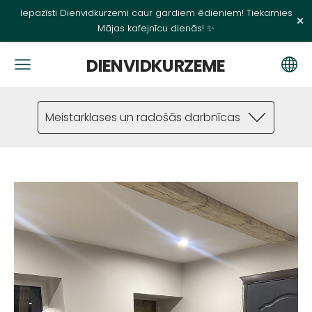
Iepazīsti Dienvidkurzemi caur gardiem ēdieniem! Tiekamies
×
Mājas kafejnīcu dienās! ✨
DIENVIDKURZEME
Meistarklases un radošās darbnīcas