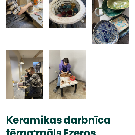
Keramikas darbnīca
tēma:māls Ezeros