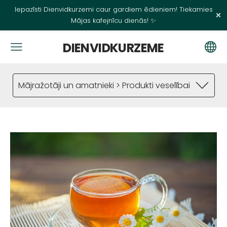
Iepazīsti Dienvidkurzemi caur gardiem ēdieniem! Tiekamies
×
Mājas kafejnīcu dienās! ✨
DIENVIDKURZEME
Mājražotāji un amatnieki > Produkti veselībai