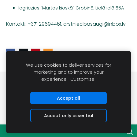
Iegriezies “Martas kioskā” Grobiņā, Lielā ielā 56A
Kontakti: +371 29694461,
arstniecibasaugi@inbox.lv
We use cookies to deliver services, for
marketing and to improve your
experience.
Customize
DARĪT UN REDZĒT
Sīkdatnes
Accept all
Accept only essential