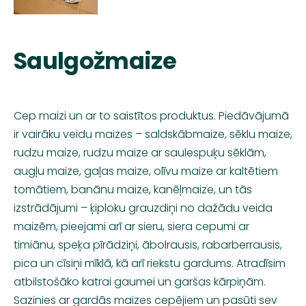
Saulgožmaize
Cep maizi un ar to saistītos produktus. Piedāvājumā
ir vairāku veidu maizes – saldskābmaize, sēklu maize,
rudzu maize, rudzu maize ar saulespuķu sēklām,
augļu maize, gaļas maize, olīvu maize ar kaltētiem
tomātiem, banānu maize, kanēļmaize, un tās
izstrādājumi – ķiploku grauzdiņi no dažādu veida
maizēm, pieejami arī ar sieru, siera cepumi ar
timiānu, speķa pīrādziņi, ābolrausis, rabarberrausis,
pica un cīsiņi mīklā, kā arī riekstu gardums. Atradīsim
atbilstošāko katrai gaumei un garšas kārpiņām.
Sazinies ar gardās maizes cepējiem un pasūti sev