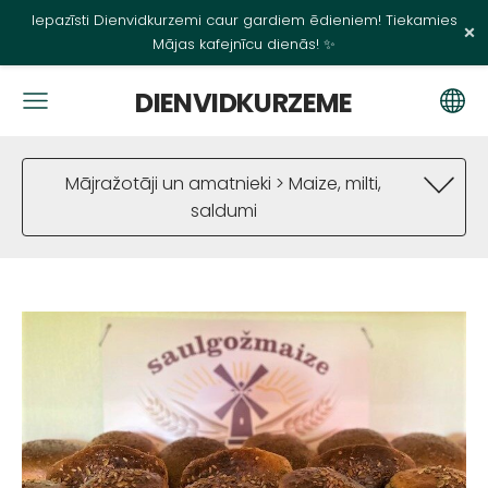
Iepazīsti Dienvidkurzemi caur gardiem ēdieniem! Tiekamies
×
Mājas kafejnīcu dienās! ✨
DIENVIDKURZEME
Mājražotāji un amatnieki > Maize, milti,
saldumi