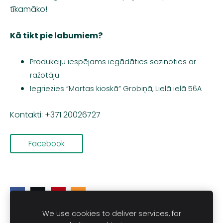
tīkamāko!
Kā tikt pie labumiem?
Produkciju iespējams iegādāties sazinoties ar
ražotāju
Iegriezies “Martas kioskā” Grobiņā, Lielā ielā 56A
Kontakti: +371 20026727
Facebook
We use cookies to deliver services, for