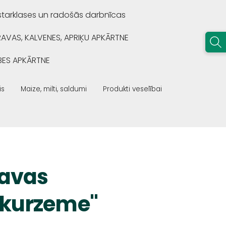
starklases un radošās darbnīcas
RAVAS, KALVENES, APRIĶU APKĀRTNE
BES APKĀRTNE
is
Maize, milti, saldumi
Produkti veselībai
ļavas
dkurzeme"