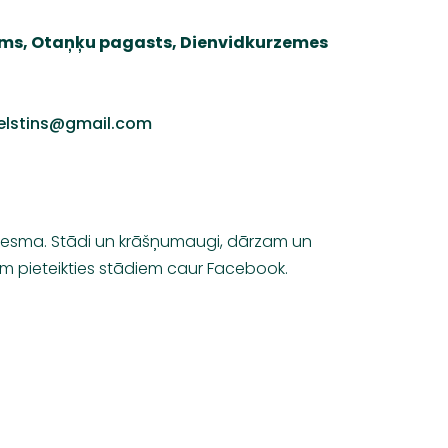
ems, Otaņķu pagasts, Dienvidkurzemes
.elstins@gmail.com
dvesma.
Stādi un krāšņumaugi, dārzam un
ām pieteikties stādiem caur Facebook.