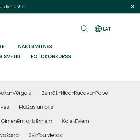
×
u dienās! ✨
LAT
TĒT
NAKTSMĪTNES
S SVĒTKI
FOTOKONKURSS
Saka-Vērgale
Bernāti-Nīca-Rucava-Pape
uves
Muižas un pilis
Ģimenēm ar bērniem
Kolektīviem
ivošana
Svinību vietas