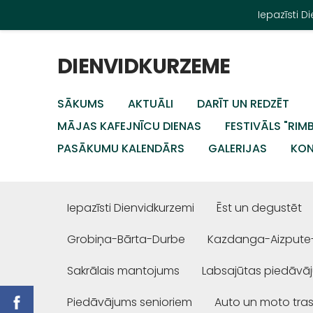
Iepazīsti 
DIENVIDKURZEME
SĀKUMS
AKTUĀLI
DARĪT UN REDZĒT
MĀJAS KAFEJNĪCU DIENAS
FESTIVĀLS "RIM
PASĀKUMU KALENDĀRS
GALERIJAS
KON
Iepazīsti Dienvidkurzemi
Ēst un degustēt
Grobiņa-Bārta-Durbe
Kazdanga-Aizpute
Sakrālais mantojums
Labsajūtas piedāvā
Piedāvājums senioriem
Auto un moto tra