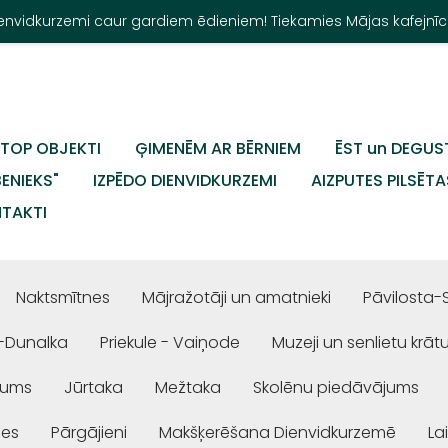
Dienvidkurzemi caur gardiem ēdieniem! Tiekamies Mājas kafejnīc
TOP OBJEKTI
ĢIMENĒM AR BĒRNIEM
ĒST un DEGUS
BENIEKS"
IZPĒDO DIENVIDKURZEMI
AIZPUTES PILSĒTA
TAKTI
Naktsmītnes
Mājražotāji un amatnieki
Pāvilosta-
-Dunalka
Priekule - Vaiņode
Muzeji un senlietu krāt
jums
Jūrtaka
Mežtaka
Skolēnu piedāvājums
ses
Pārgājieni
Makšķerēšana Dienvidkurzemē
La