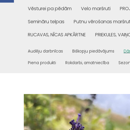
Vēsturei pa pēdām
Velo maršruti
PROJ
Semināru telpas
Putnu vērošanas maršrut
RUCAVAS, NĪCAS APKĀRTNE
PRIEKULES, VAI
Audēju darbnīcas
Biškopju piedāvājums
Dār
Piena produkti
Rokdarbi, amatniecība
Sezon