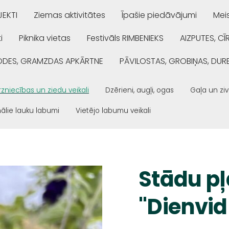
EKTI
Ziemas aktivitātes
Īpašie piedāvājumi
Mei
i
Piknika vietas
Festivāls RIMBENIEKS
AIZPUTES, CĪ
ŅODES, GRAMZDAS APKĀRTNE
PĀVILOSTAS, GROBIŅAS, DUR
zniecības un ziedu veikali
Dzērieni, augļi, ogas
Gaļa un ziv
ālie lauku labumi
Vietējo labumu veikali
Stādu p
"Dienvi