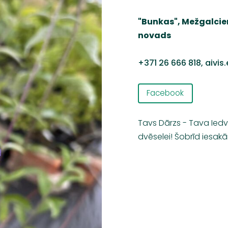
"Bunkas", Mežgalci
novads
+371 26 666 818,
aivis
Facebook
Tavs Dārzs - Tava Ie
dvēselei! Šobrīd iesak