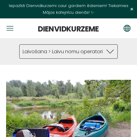
Iepazīsti Dienvidkurzemi caur gardiem ēdieniem! Tiekamies
×
Mājas kafejnīcu dienās! ✨
DIENVIDKURZEME
Laivošana > Laivu nomu operatori