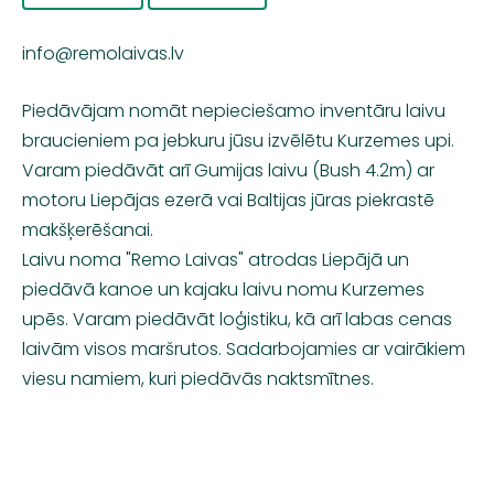
info@remolaivas.lv
Piedāvājam nomāt nepieciešamo inventāru laivu
braucieniem pa jebkuru jūsu izvēlētu Kurzemes upi.
Varam piedāvāt arī Gumijas laivu (Bush 4.2m) ar
motoru Liepājas ezerā vai Baltijas jūras piekrastē
makšķerēšanai.
Laivu noma "Remo Laivas" atrodas Liepājā un
piedāvā kanoe un kajaku laivu nomu Kurzemes
upēs. Varam piedāvāt loģistiku, kā arī labas cenas
laivām visos maršrutos. Sadarbojamies ar vairākiem
viesu namiem, kuri piedāvās naktsmītnes.