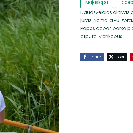
Mājaslapa
Face
Daudzveidīgs aktīvās 
jūras. Nomā laivu izbr
Papes dabas parka p
atpūtai
vienkopus
!
Share
Post