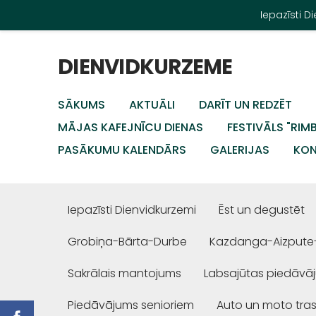
Iepazīsti 
DIENVIDKURZEME
SĀKUMS
AKTUĀLI
DARĪT UN REDZĒT
MĀJAS KAFEJNĪCU DIENAS
FESTIVĀLS "RIM
PASĀKUMU KALENDĀRS
GALERIJAS
KON
Iepazīsti Dienvidkurzemi
Ēst un degustēt
Grobiņa-Bārta-Durbe
Kazdanga-Aizpute
Sakrālais mantojums
Labsajūtas piedāvā
Piedāvājums senioriem
Auto un moto tra