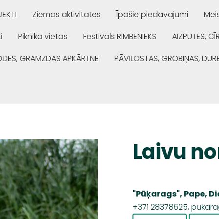
EKTI
Ziemas aktivitātes
Īpašie piedāvājumi
Mei
i
Piknika vietas
Festivāls RIMBENIEKS
AIZPUTES, CĪ
ŅODES, GRAMZDAS APKĀRTNE
PĀVILOSTAS, GROBIŅAS, DUR
Laivu n
"
Pūķarags
", Pape,
Di
+371 28378625,
pukara