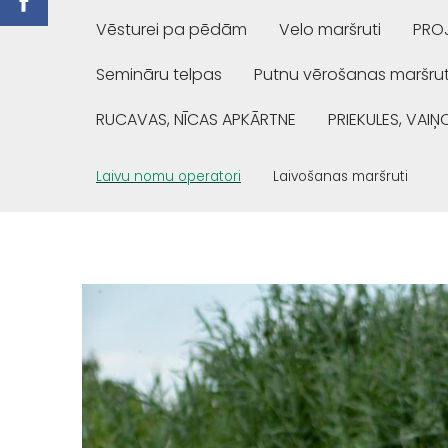
Vēsturei pa pēdām
Velo maršruti
PROJ
Semināru telpas
Putnu vērošanas maršrut
RUCAVAS, NĪCAS APKĀRTNE
PRIEKULES, VAI
Laivu nomu operatori
Laivošanas maršruti