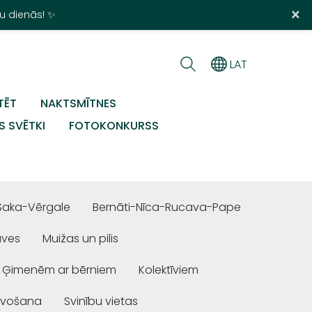
×
u dienās! ✨
LAT
TĒT
NAKTSMĪTNES
S SVĒTKI
FOTOKONKURSS
Saka-Vērgale
Bernāti-Nīca-Rucava-Pape
uves
Muižas un pilis
Ģimenēm ar bērniem
Kolektīviem
ivošana
Svinību vietas