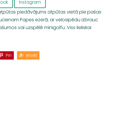
book
Instagram
atpūtas piedāvājums atpūtas vietā pie pašas
aucienam Papes ezerā, ar velosipēdu izbrau
c
lašum
os
vai uzspēlē minigolfu. Viss lieliskai
Pin
Ieteikt