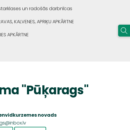
starklases un radošās darbnīcas
RAVAS, KALVENES, APRIĶU APKĀRTNE
BES APKĀRTNE
oma "Pūķarags"
envidkurzemes
novads
gs@inbox.lv