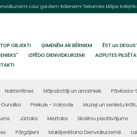
Dienvidkurzemi caur gardiem ēdieniem! Tiekamies Mājas kafejnīc
TOP OBJEKTI
ĢIMENĒM AR BĒRNIEM
ĒST un DEGUS
BENIEKS"
IZPĒDO DIENVIDKURZEMI
AIZPUTES PILSĒTA
TAKTI
Naktsmītnes
Mājražotāji un amatnieki
Pāvilosta-
-Dunalka
Priekule - Vaiņode
Muzeji un senlietu krāt
jums
Jūrtaka
Mežtaka
Skolēnu piedāvājums
ses
Pārgājieni
Makšķerēšana Dienvidkurzemē
La