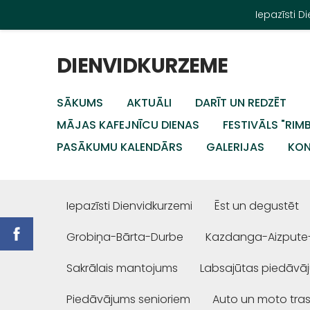
Iepazīsti 
DIENVIDKURZEME
SĀKUMS
AKTUĀLI
DARĪT UN REDZĒT
MĀJAS KAFEJNĪCU DIENAS
FESTIVĀLS "RIM
PASĀKUMU KALENDĀRS
GALERIJAS
KON
Iepazīsti Dienvidkurzemi
Ēst un degustēt
Grobiņa-Bārta-Durbe
Kazdanga-Aizpute
Sakrālais mantojums
Labsajūtas piedāvā
Piedāvājums senioriem
Auto un moto tra