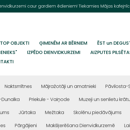
Dienvidkurzemi caur gardiem ēdieniem! Tiekamies Mājas kafejnīc
TOP OBJEKTI
ĢIMENĒM AR BĒRNIEM
ĒST un DEGUS
BENIEKS"
IZPĒDO DIENVIDKURZEMI
AIZPUTES PILSĒTA
TAKTI
Naktsmītnes
Mājražotāji un amatnieki
Pāvilosta-
-Dunalka
Priekule - Vaiņode
Muzeji un senlietu krāt
jums
Jūrtaka
Mežtaka
Skolēnu piedāvājums
ses
Pārgājieni
Makšķerēšana Dienvidkurzemē
La