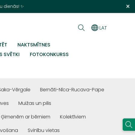
×
u dienās! ✨
LAT
TĒT
NAKTSMĪTNES
S SVĒTKI
FOTOKONKURSS
Saka-Vērgale
Bernāti-Nīca-Rucava-Pape
uves
Muižas un pilis
Ģimenēm ar bērniem
Kolektīviem
ivošana
Svinību vietas