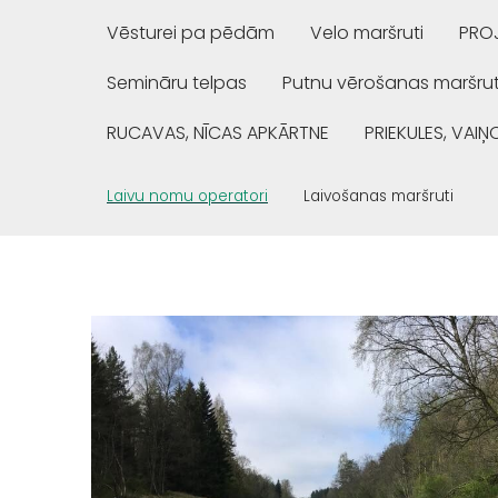
Vēsturei pa pēdām
Velo maršruti
PROJ
Semināru telpas
Putnu vērošanas maršrut
RUCAVAS, NĪCAS APKĀRTNE
PRIEKULES, VAI
Laivu nomu operatori
Laivošanas maršruti