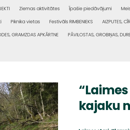
EKTI
Ziemas aktivitātes
Īpašie piedāvājumi
Mei
i
Piknika vietas
Festivāls RIMBENIEKS
AIZPUTES, CĪ
ŅODES, GRAMZDAS APKĀRTNE
PĀVILOSTAS, GROBIŅAS, DUR
“Laimes 
kajaku 