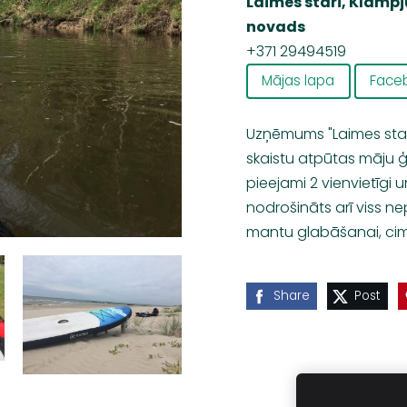
Laimes stari, Klampj
novads
+371 29494519
Mājas lapa
Face
Uzņēmums "Laimes star
skaistu atpūtas māju ģ
p
i
eejami
2 vienvietīgi un
nodrošināts arī viss ne
mantu glabāšanai, cim
Share
Post