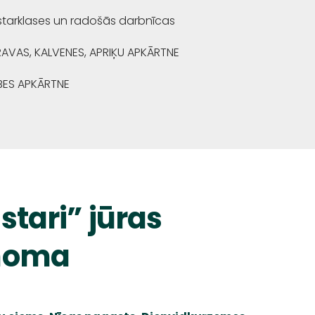
starklases un radošās darbnīcas
RAVAS, KALVENES, APRIĶU APKĀRTNE
BES APKĀRTNE
stari” jūras
noma