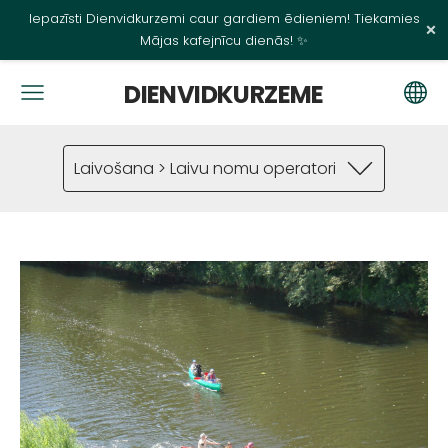
Iepazīsti Dienvidkurzemi caur gardiem ēdieniem! Tiekamies
×
Mājas kafejnīcu dienās! ✨
DIENVIDKURZEME
Laivošana > Laivu nomu operatori