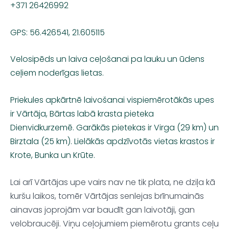
+371 26426992
GPS:
56.426541, 21.605115
Velosipēds
un
laiva
ceļošanai
pa
lauku
un
ūdens
ceļiem
noderīgas
lietas
.
Priekules
apkārtnē laivošanai
vispiemērotākās
upes
ir
Vārtāja
,
Bārtas
labā
krasta
pieteka
Dienvidkurzemē
.
Garākās
pietekas
ir
Virga (29 km) un
Birztala
(25 km).
Lielākās
apdzīvotās
vietas
krastos
ir
Krote
,
Bunka
un
Krūte
.
Lai
arī
Vārtājas
upe
vairs
nav
ne
tik
plata
, ne
dziļa
kā
kuršu
laikos
,
tomēr
Vārtājas
senlejas
brīnumainās
ainavas
joprojām
var
baudīt
gan
laivotāji
, gan
velobraucēji
.
Viņu
ceļojumiem
piemērotu
grants
ceļu