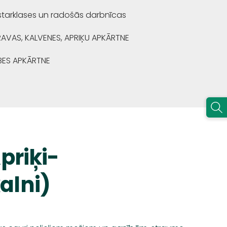
starklases un radošās darbnīcas
RAVAS, KALVENES, APRIĶU APKĀRTNE
BES APKĀRTNE
priķi-
lni)