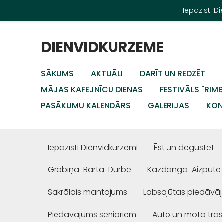
Iepazīsti 
DIENVIDKURZEME
SĀKUMS
AKTUĀLI
DARĪT UN REDZĒT
MĀJAS KAFEJNĪCU DIENAS
FESTIVĀLS "RIM
PASĀKUMU KALENDĀRS
GALERIJAS
KON
Iepazīsti Dienvidkurzemi
Ēst un degustēt
Grobiņa-Bārta-Durbe
Kazdanga-Aizpute
Sakrālais mantojums
Labsajūtas piedāvā
Piedāvājums senioriem
Auto un moto tra