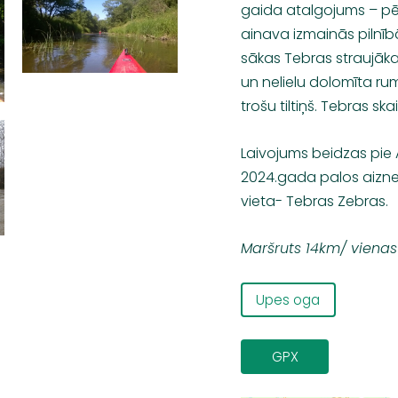
gaida atalgojums – pē
ainava izmainās pilnīb
sākas Tebras straujāk
un nelielu dolomīta rum
trošu tiltiņš. Tebras skai
Laivojums beidzas pie 
2024.gada palos aiznes
vieta- Tebras Zebras.
Maršruts 14km/ vienas
Upes oga
GPX