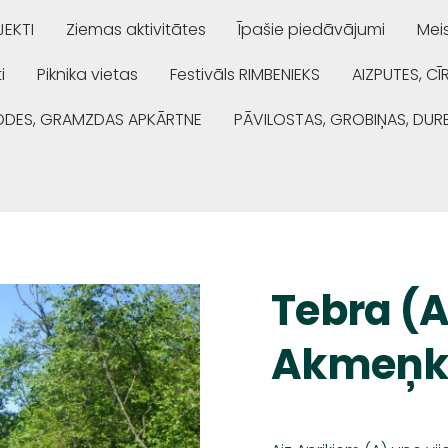
EKTI
Ziemas aktivitātes
Īpašie piedāvājumi
Mei
i
Piknika vietas
Festivāls RIMBENIEKS
AIZPUTES, CĪ
ŅODES, GRAMZDAS APKĀRTNE
PĀVILOSTAS, GROBIŅAS, DUR
Tebra (A
Akmeņka