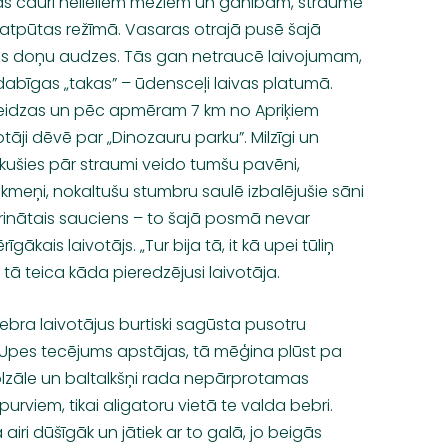
ijas cauri nelieliem mežiem un ganībām, straume
tu atpūtas režīmā. Vasaras otrajā pusē šajā
 doņu audzes. Tās gan netraucē laivojumam,
abīgas „takas” – ūdensceļi laivas platumā.
eidzas un pēc apmēram 7 km no Apriķiem
tāji dēvē par „Dinozauru parku”. Milzīgi un
iekušies pār straumi veido tumšu pavēni,
i akmeņi, nokaltušu stumbru saulē izbalējušie sāni
rinātais sauciens – to šajā posmā nevar
ākais laivotājs. „Tur bija tā, it kā upei tūliņ
- tā teica kāda pieredzējusi laivotāja.
ebra laivotājus burtiski sagūsta pusotru
 Upes tecējums apstājas, tā mēģina plūst pa
olzāle un baltalkšņi rada nepārprotamas
purviem, tikai aligatoru vietā te valda bebri.
iri dūšīgāk un jātiek ar to galā, jo beigās