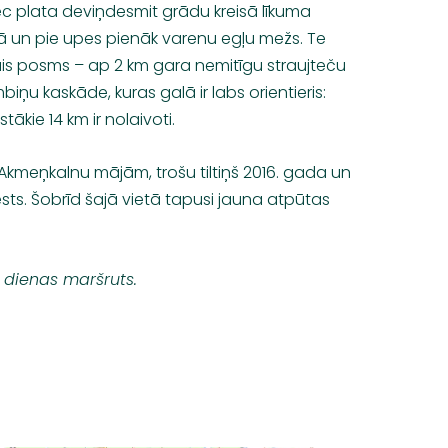
c plata deviņdesmit grādu kreisā līkuma
ā un pie upes pienāk varenu egļu mežs. Te
ais posms – ap 2 km gara nemitīgu straujteču
biņu kaskāde, kuras galā ir labs orientieris:
stākie 14 km ir nolaivoti.
Akmeņkalnu mājām, trošu tiltiņš 2016. gada un
ts. Šobrīd šajā vietā tapusi jauna atpūtas
 dienas maršruts.