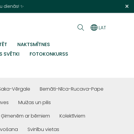
×
u dienās! ✨
LAT
TĒT
NAKTSMĪTNES
S SVĒTKI
FOTOKONKURSS
Saka-Vērgale
Bernāti-Nīca-Rucava-Pape
uves
Muižas un pilis
Ģimenēm ar bērniem
Kolektīviem
ivošana
Svinību vietas