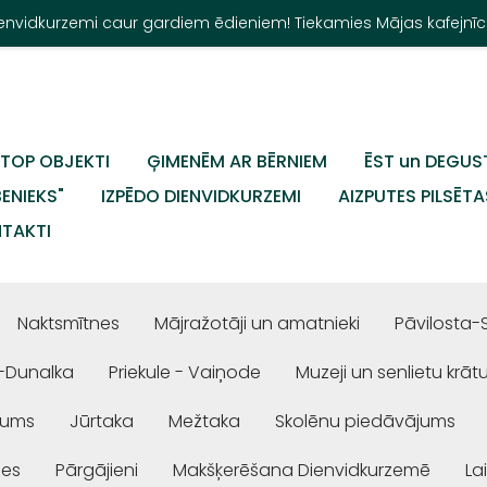
Dienvidkurzemi caur gardiem ēdieniem! Tiekamies Mājas kafejnīc
TOP OBJEKTI
ĢIMENĒM AR BĒRNIEM
ĒST un DEGUS
BENIEKS"
IZPĒDO DIENVIDKURZEMI
AIZPUTES PILSĒTA
TAKTI
Naktsmītnes
Mājražotāji un amatnieki
Pāvilosta-
-Dunalka
Priekule - Vaiņode
Muzeji un senlietu krāt
jums
Jūrtaka
Mežtaka
Skolēnu piedāvājums
ses
Pārgājieni
Makšķerēšana Dienvidkurzemē
La