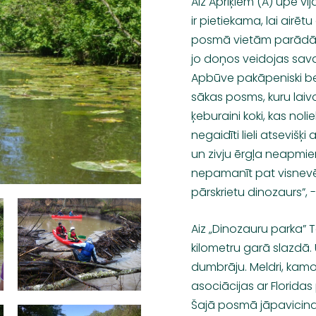
Aiz Apriķiem (A) upe v
ir pietiekama, lai airē
posmā vietām parādās
jo doņos veidojas savd
Apbūve pakāpeniski b
sākas posms, kuru laivo
ķeburaini koki, kas nol
negaidīti lieli atsevišķ
un zivju ērgļa neapmie
nepamanīt pat visnevērīg
pārskrietu dinozaurs”, 
Aiz „Dinozauru parka” T
kilometru garā slazdā.
dumbrāju. Meldri, kam
asociācijas ar Floridas 
Šajā posmā jāpavicina a