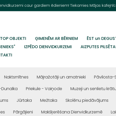
Dienvidkurzemi caur gardiem ēdieniem! Tiekamies Mājas kafejnīc
TOP OBJEKTI
ĢIMENĒM AR BĒRNIEM
ĒST un DEGUS
BENIEKS"
IZPĒDO DIENVIDKURZEMI
AIZPUTES PILSĒTA
TAKTI
Naktsmītnes
Mājražotāji un amatnieki
Pāvilosta-
-Dunalka
Priekule - Vaiņode
Muzeji un senlietu krāt
jums
Jūrtaka
Mežtaka
Skolēnu piedāvājums
ses
Pārgājieni
Makšķerēšana Dienvidkurzemē
La