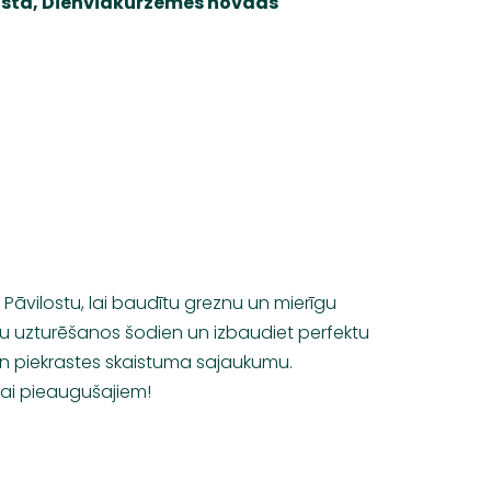
ilosta, Dienvidkurzemes novads
Pāvilostu, lai baudītu greznu un mierīgu
vu uzturēšanos šodien un izbaudiet perfektu
n piekrastes skaistuma sajaukumu.
kai pieaugušajiem!