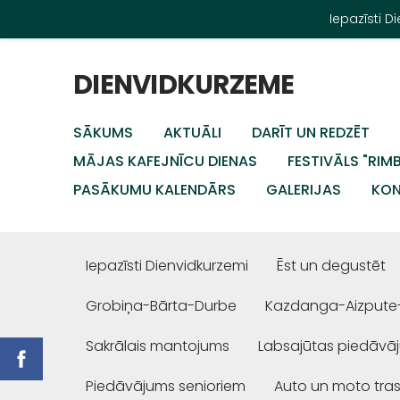
Iepazīsti 
DIENVIDKURZEME
SĀKUMS
AKTUĀLI
DARĪT UN REDZĒT
MĀJAS KAFEJNĪCU DIENAS
FESTIVĀLS "RIM
PASĀKUMU KALENDĀRS
GALERIJAS
KON
Iepazīsti Dienvidkurzemi
Ēst un degustēt
Grobiņa-Bārta-Durbe
Kazdanga-Aizpute
Sakrālais mantojums
Labsajūtas piedāvā
Piedāvājums senioriem
Auto un moto tra