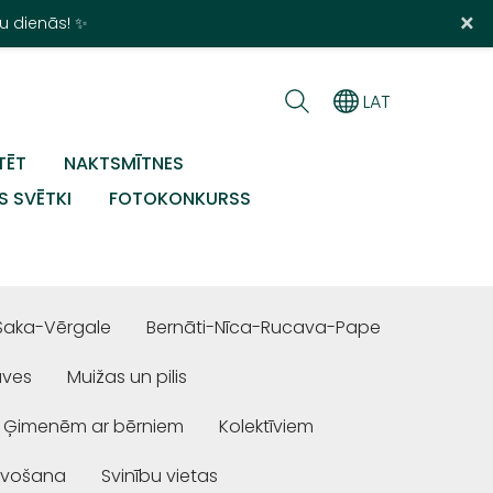
×
u dienās! ✨
LAT
TĒT
NAKTSMĪTNES
S SVĒTKI
FOTOKONKURSS
Saka-Vērgale
Bernāti-Nīca-Rucava-Pape
uves
Muižas un pilis
Ģimenēm ar bērniem
Kolektīviem
ivošana
Svinību vietas