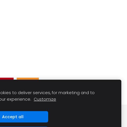
Pin
Ieteikt
kies to deliver services, for marketing and to
our experience.
Customize
Accept all