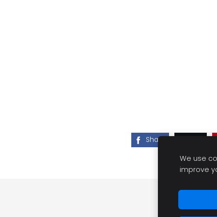
Share
Post
We use coo
improve y