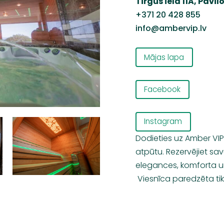
Tirgus iela 11A, Pāv
+371 20 428 855
info@ambervip.lv
Mājas lapa
Facebook
Instagram
Dodieties uz Amber VIP 
atpūtu. Rezervējiet sa
elegances, komforta u
Viesnīca paredzēta ti