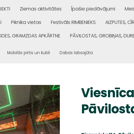
EKTI
Ziemas aktivitātes
Īpašie piedāvājumi
Mei
i
Piknika vietas
Festivāls RIMBENIEKS
AIZPUTES, CĪ
ŅODES, GRAMZDAS APKĀRTNE
PĀVILOSTAS, GROBIŅAS, DUR
Mobilās pirtis un kubli
Dabas labsajūta
Viesnīc
Pāvilost