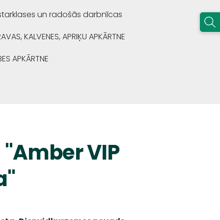
starklases un radošās darbnīcas
RAVAS, KALVENES, APRIĶU APKĀRTNE
BES APKĀRTNE
a "Amber VIP
a"