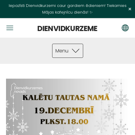
Iepazīsti Dienvidkurzemi caur gardiem ēdieniem! Tiekamies
×
Mājas kafejnīcu dienās! ✨
DIENVIDKURZEME
Menu