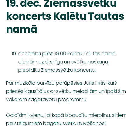
19. dec. Ziemassvētku
koncerts Kalētu Tautas
namā
decembrī plkst. 18.00 Kalētu Tautas namā
aicinām uz sirsnīgu un svētku noskaņu
piepildītu
Ziemassvētku koncertu
.
Par muzikālo burvību parūpēsies
Juris Hiršs
, kurš
priecēs klausītājus ar svētku melodijām un īpaši šim
vakaram sagatavotu programmu.
Gaidīsim ikvienu, lai kopā izbaudītu mierpilnu, siltiem
pārsteigumiem bagātu svētku tuvošanos!