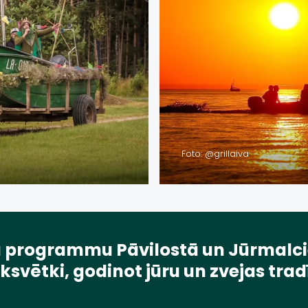
Foto: @grillaiva
ētku programmu Pāvilostā un Jūrmalci
ksvētki, godinot jūru un zvejas tradī