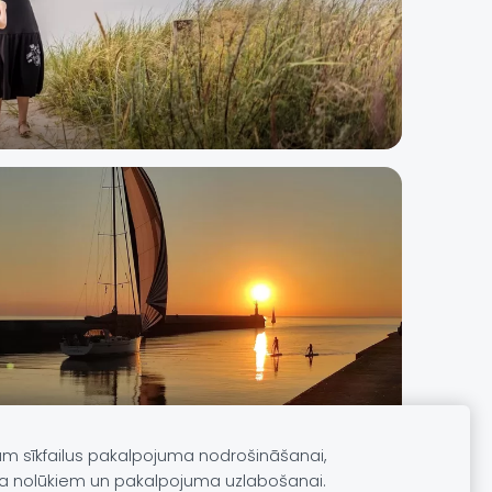
Foto: Sandra Ikauniece
am sīkfailus pakalpojuma nodrošināšanai,
a nolūkiem un pakalpojuma uzlabošanai.