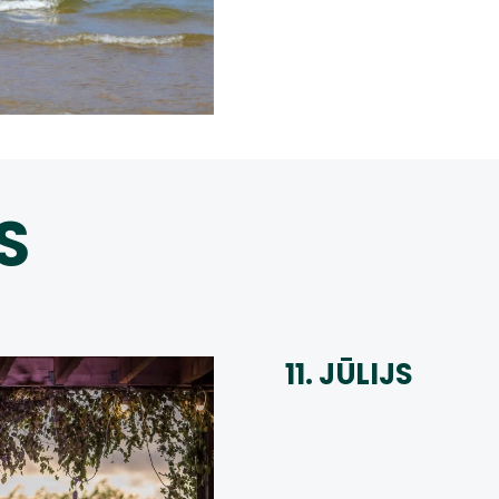
S
11. JŪLIJS