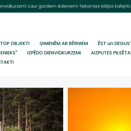
Dienvidkurzemi caur gardiem ēdieniem! Tiekamies Mājas kafejnīc
TOP OBJEKTI
ĢIMENĒM AR BĒRNIEM
ĒST un DEGUS
BENIEKS"
IZPĒDO DIENVIDKURZEMI
AIZPUTES PILSĒTA
TAKTI