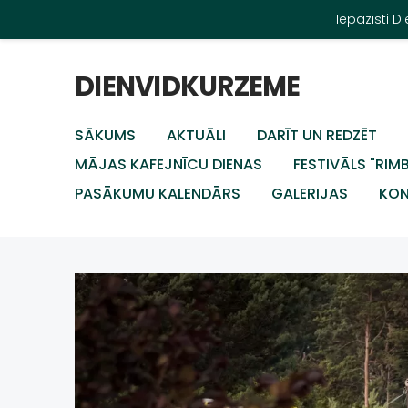
Iepazīsti 
DIENVIDKURZEME
SĀKUMS
AKTUĀLI
DARĪT UN REDZĒT
MĀJAS KAFEJNĪCU DIENAS
FESTIVĀLS "RIM
PASĀKUMU KALENDĀRS
GALERIJAS
KON