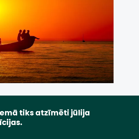
emā tiks atzīmēti jūlija
cijas.