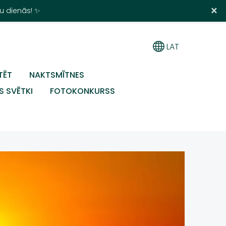
×
u dienās! ✨
LAT
TĒT
NAKTSMĪTNES
S SVĒTKI
FOTOKONKURSS