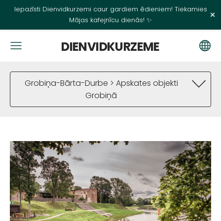
Iepazīsti Dienvidkurzemi caur gardiem ēdieniem! Tiekamies
×
Mājas kafejnīcu dienās! ✨
DIENVIDKURZEME
Grobiņa-Bārta-Durbe > Apskates objekti
Grobiņā