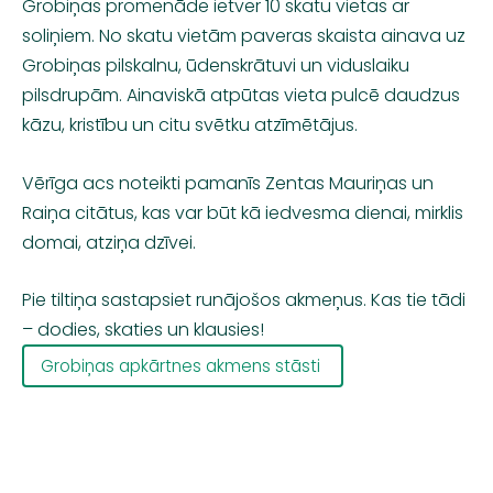
Grobiņas promenāde ietver 10 skatu vietas ar
soliņiem. No skatu vietām paveras skaista ainava uz
Grobiņas pilskalnu, ūdenskrātuvi un viduslaiku
pilsdrupām. Ainaviskā atpūtas vieta pulcē daudzus
kāzu, kristību un citu svētku atzīmētājus.
Vērīga acs noteikti pamanīs Zentas Mauriņas un
Raiņa citātus, kas var būt kā iedvesma dienai, mirklis
domai, atziņa dzīvei.
Pie tiltiņa sastapsiet runājošos akmeņus. Kas tie tādi
– dodies, skaties un klausies!
Grobiņas apkārtnes akmens stāsti