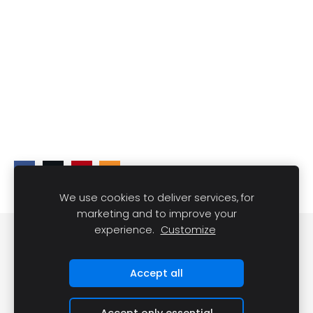
We use cookies to deliver services, for
marketing and to improve your
experience.
Customize
DARĪT UN REDZĒT
Sīkdatnes
Accept all