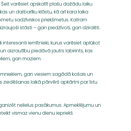
Šeit varēsiet apskatīt plašu dažādu laiku
as un darbarīku klāstu, kā arī kara laika
ikmetu sadzīviskos priekšmetus. Katram
zraujoši stāsti – gan piedzīvoti, gan dzirdēti.
interesanti iemītnieki, kurus varēsiet aplūkot
 un aizrautību piedāvā jautrs labirints, kas
ieliem, gan maziem.
aimniekiem, gan viesiem sagādā košais un
kas ziedēšanas laikā pārvērš apkārtni par īstu
ganizēt nelielus pasākumus. Apmeklējumu un
ikt vismaz vienu dienu iepriekš.