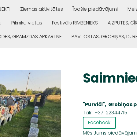
EKTI
Ziemas aktivitātes
Īpašie piedāvājumi
Mei
i
Piknika vietas
Festivāls RIMBENIEKS
AIZPUTES, CĪ
ŅODES, GRAMZDAS APKĀRTNE
PĀVILOSTAS, GROBIŅAS, DUR
Saimniec
"
Purviči
", Grobiņas 
Tālr.: +371 22344715
Facebook
Mēs Jums piedāvājam li