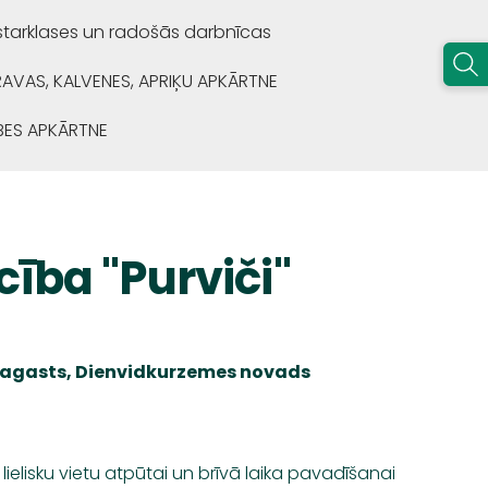
starklases un radošās darbnīcas
RAVAS, KALVENES, APRIĶU APKĀRTNE
BES APKĀRTNE
ība "Purviči"
pagasts, Dienvidkurzemes novads
elisku vietu atpūtai un brīvā laika pavadīšanai