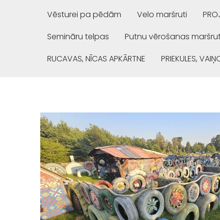
Vēsturei pa pēdām
Velo maršruti
PROJ
Semināru telpas
Putnu vērošanas maršrut
RUCAVAS, NĪCAS APKĀRTNE
PRIEKULES, VAI