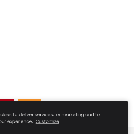
Pin
Ieteikt
kies to deliver services, for marketing and to
our experience.
Customize