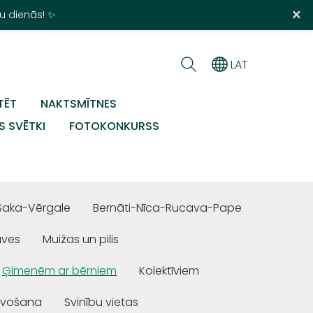
×
u dienās! ✨
LAT
TĒT
NAKTSMĪTNES
S SVĒTKI
FOTOKONKURSS
Saka-Vērgale
Bernāti-Nīca-Rucava-Pape
uves
Muižas un pilis
Ģimenēm ar bērniem
Kolektīviem
ivošana
Svinību vietas