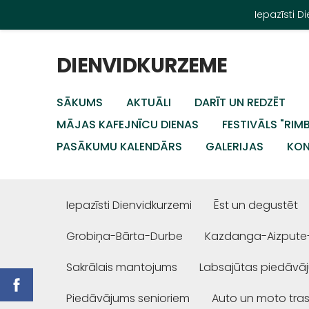
Iepazīsti 
DIENVIDKURZEME
SĀKUMS
AKTUĀLI
DARĪT UN REDZĒT
MĀJAS KAFEJNĪCU DIENAS
FESTIVĀLS "RIM
PASĀKUMU KALENDĀRS
GALERIJAS
KON
Iepazīsti Dienvidkurzemi
Ēst un degustēt
Grobiņa-Bārta-Durbe
Kazdanga-Aizpute
Sakrālais mantojums
Labsajūtas piedāvā
Piedāvājums senioriem
Auto un moto tra