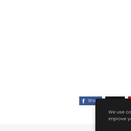
Share
Post
We use coo
improve y