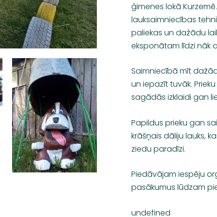
ģimenes lokā Kurzemē. 
lauksaimniecības tehnik
paliekas un dažādu la
eksponātam līdzi nāk ai
Saimniecībā mīt dažādi 
un iepazīt tuvāk. Prieku
sagādās izklaidi gan l
Papildus prieku gan s
krāšņais dāliju lauks, 
ziedu paradīzi.
Piedāvājam iespēju or
pasākumus lūdzam piete
undefined