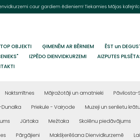
Dienvidkurzemi caur gardiem ēdieniem! Tiekamies Mājas kafejnīc
TOP OBJEKTI
ĢIMENĒM AR BĒRNIEM
ĒST un DEGUS
BENIEKS"
IZPĒDO DIENVIDKURZEMI
AIZPUTES PILSĒTA
TAKTI
Naktsmītnes
Mājražotāji un amatnieki
Pāvilosta-
-Dunalka
Priekule - Vaiņode
Muzeji un senlietu krāt
jums
Jūrtaka
Mežtaka
Skolēnu piedāvājums
ses
Pārgājieni
Makšķerēšana Dienvidkurzemē
La