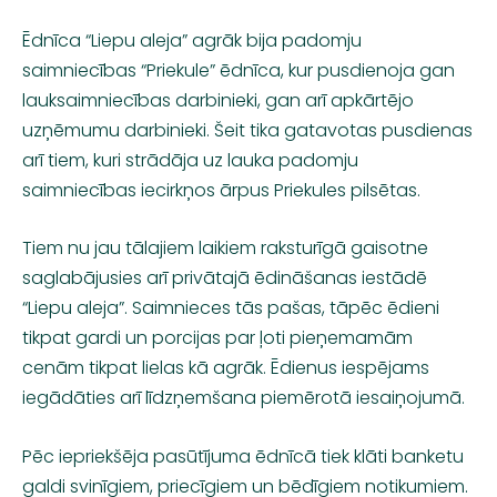
Ēdnīca “Liepu aleja” agrāk bija padomju
saimniecības “Priekule” ēdnīca, kur pusdienoja gan
lauksaimniecības darbinieki, gan arī apkārtējo
uzņēmumu darbinieki. Šeit tika gatavotas pusdienas
arī tiem, kuri strādāja uz lauka padomju
saimniecības iecirkņos ārpus Priekules pilsētas.
Tiem nu jau tālajiem laikiem raksturīgā gaisotne
saglabājusies arī privātajā ēdināšanas iestādē
“Liepu aleja”. Saimnieces tās pašas, tāpēc ēdieni
tikpat gardi un porcijas par ļoti pieņemamām
cenām tikpat lielas kā agrāk. Ēdienus iespējams
iegādāties arī līdzņemšana piemērotā iesaiņojumā.
Pēc iepriekšēja pasūtījuma ēdnīcā tiek klāti banketu
galdi svinīgiem, priecīgiem un bēdīgiem notikumiem.