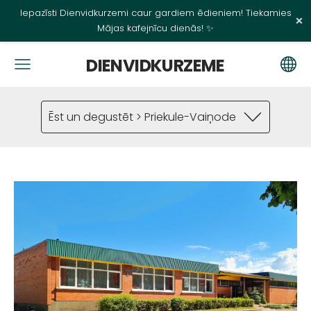
Iepazīsti Dienvidkurzemi caur gardiem ēdieniem! Tiekamies
×
Mājas kafejnīcu dienās! ✨
DIENVIDKURZEME
Ēst un degustēt > Priekule-Vaiņode