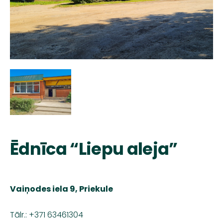
Ēdnīca “Liepu aleja”
Vaiņodes iela 9, Priekule
Tālr.: +371 63461304