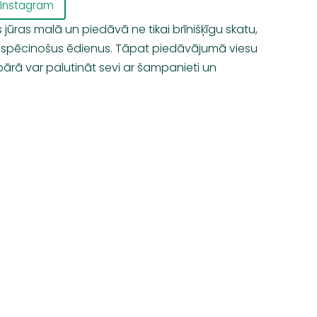
Instagram
jūras malā un piedāvā ne tikai brīnišķīgu skatu,
n spēcinošus ēdienus. Tāpat piedāvājumā viesu
ļbārā var palutināt sevi ar šampanieti un