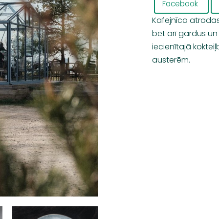
Facebook
Kafejnīca atrodas 
bet arī gardus u
iecienītajā koktei
austerēm.