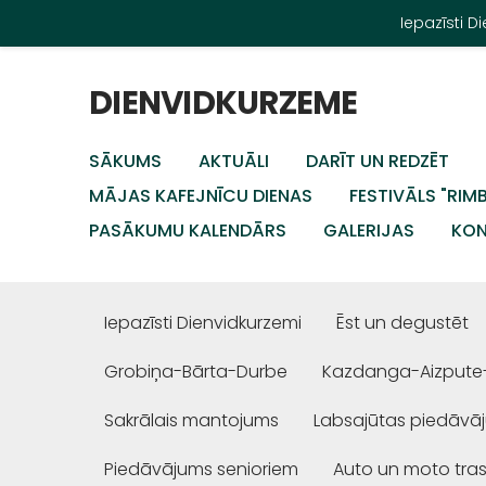
Iepazīsti 
DIENVIDKURZEME
SĀKUMS
AKTUĀLI
DARĪT UN REDZĒT
MĀJAS KAFEJNĪCU DIENAS
FESTIVĀLS "RIM
PASĀKUMU KALENDĀRS
GALERIJAS
KON
Iepazīsti Dienvidkurzemi
Ēst un degustēt
Grobiņa-Bārta-Durbe
Kazdanga-Aizpute
Sakrālais mantojums
Labsajūtas piedāvā
Piedāvājums senioriem
Auto un moto tra