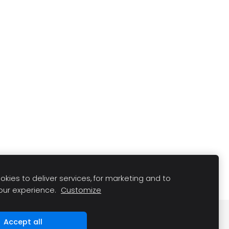
kies to deliver services, for marketing and to
our experience.
Customize
Accept all