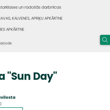
starklases un radošās darbnīcas
RAVAS, KALVENES, APRIĶU APKĀRTNE
BES APKĀRTNE
Vaiņode
a "Sun Day"
āvilosta
0