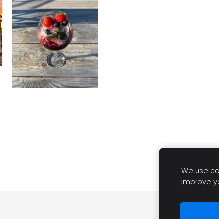
We use coo
improve y