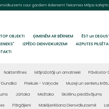
Dienvidkurzemi caur gardiem ēdieniem! Tiekamies Mājas kafejnīc
TOP OBJEKTI
ĢIMENĒM AR BĒRNIEM
ĒST un DEGUS
BENIEKS"
IZPĒDO DIENVIDKURZEMI
AIZPUTES PILSĒTA
TAKTI
Naktsmītnes
Mājražotāji un amatnieki
Pāvilosta-
-Dunalka
Priekule - Vaiņode
Muzeji un senlietu krāt
jums
Jūrtaka
Mežtaka
Skolēnu piedāvājums
ses
Pārgājieni
Makšķerēšana Dienvidkurzemē
La