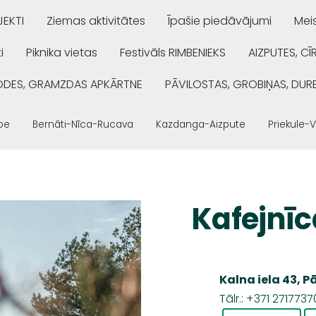
EKTI
Ziemas aktivitātes
Īpašie piedāvājumi
Mei
i
Piknika vietas
Festivāls RIMBENIEKS
AIZPUTES, CĪ
ŅODES, GRAMZDAS APKĀRTNE
PĀVILOSTAS, GROBIŅAS, DUR
be
Bernāti-Nīca-Rucava
Kazdanga-Aizpute
Priekule-
Kafejnīc
Kalna iela 43, P
Tālr.: +371 2717737