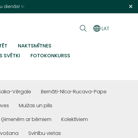
×
u dienās! ✨
LAT
TĒT
NAKTSMĪTNES
S SVĒTKI
FOTOKONKURSS
Saka-Vērgale
Bernāti-Nīca-Rucava-Pape
uves
Muižas un pilis
Ģimenēm ar bērniem
Kolektīviem
ivošana
Svinību vietas