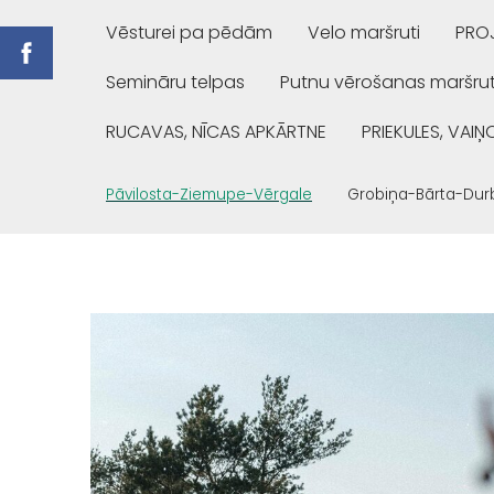
Vēsturei pa pēdām
Velo maršruti
PROJ
Semināru telpas
Putnu vērošanas maršrut
RUCAVAS, NĪCAS APKĀRTNE
PRIEKULES, VAI
Pāvilosta-Ziemupe-Vērgale
Grobiņa-Bārta-Dur