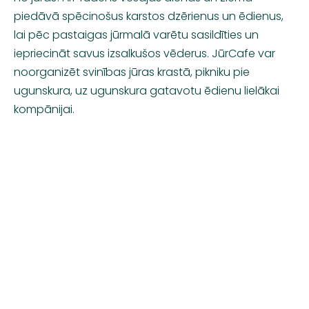
piedāvā spēcinošus karstos dzērienus un ēdienus,
lai pēc pastaigas jūrmalā varētu sasildīties un
iepriecināt savus izsalkušos vēderus. JūrCafe var
noorganizēt svinības jūras krastā, pikniku pie
ugunskura, uz ugunskura gatavotu ēdienu lielākai
kompānijai.