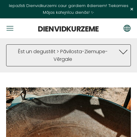
Iepazīsti Dienvidkurzemi caur gardiem ēdieniem! Tiekamies
×
Mājas kafejnīcu dienās! ✨
DIENVIDKURZEME
Ēst un degustēt > Pāvilosta-Ziemupe-
Vērgale