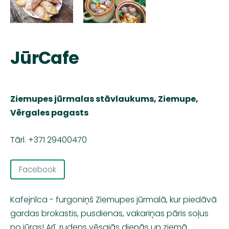
JūrCafe
Ziemupes jūrmalas stāvlaukums, Ziemupe,
Vērgales pagasts
Tārl. +371 29400470
Facebook
Kafejnīca - furgoniņš Ziemupes jūrmalā, kur piedāvā
gardas brokastis, pusdienas, vakariņas pāris soļus
no jūras! Arī rudens vēsajās dienās un ziemā